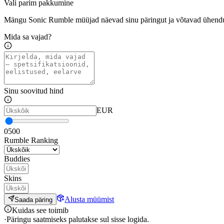
Vali parim pakkumine
Mängu Sonic Rumble müüjad näevad sinu päringut ja võtavad ühendu
Mida sa vajad?
Sinu soovitud hind
EUR
0
500
Rumble Ranking
Buddies
Skins
Alusta müümist
Saada päring
Kuidas see toimib
·
Päringu saatmiseks palutakse sul sisse logida.