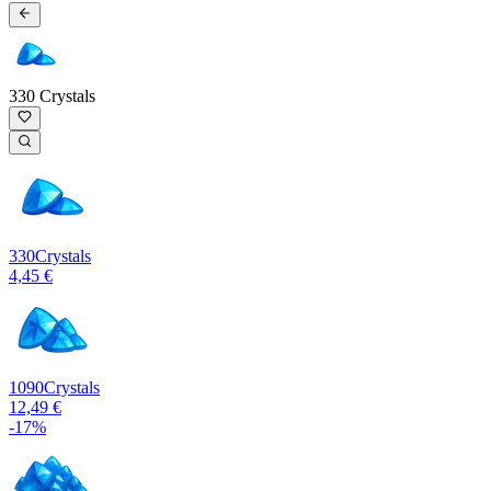
330 Crystals
330
Crystals
4,45 €
1090
Crystals
12,49 €
-
17
%