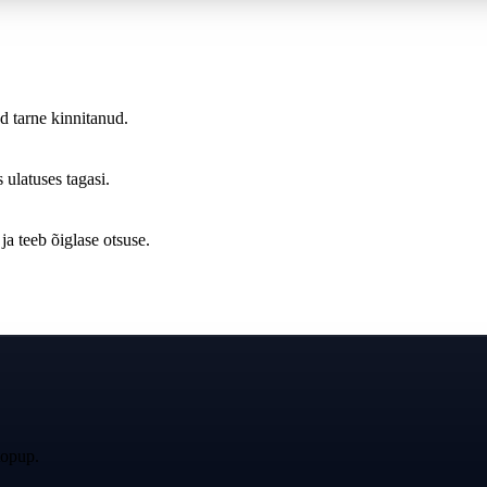
ed tarne kinnitanud.
s ulatuses tagasi.
a teeb õiglase otsuse.
topup.