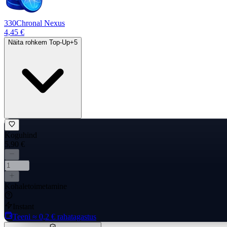
330
Chronal Nexus
4,45 €
Näita rohkem Top-Up
+
5
Koguhind
5,90 €
Kohaletoimetamine
Instant
Teeni
≈ 0,2 €
rahatagastus