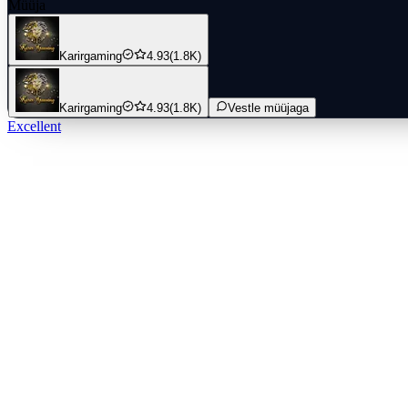
Müüja
Karirgaming
4.93
(1.8K)
Karirgaming
4.93
(1.8K)
Vestle müüjaga
Excellent