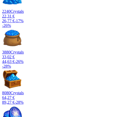
2240
Crystals
22,31 €
26,77 €
-
17
%
-
26
%
3880
Crystals
33,02 €
44,63 €
-
26
%
-
28
%
8080
Crystals
64,27 €
89,27 €
-
28
%