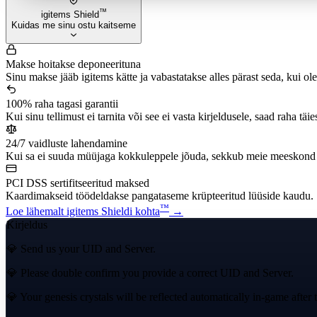
™
igitems Shield
Kuidas me sinu ostu kaitseme
Makse hoitakse deponeerituna
Sinu makse jääb igitems kätte ja vabastatakse alles pärast seda, kui ol
100% raha tagasi garantii
Kui sinu tellimust ei tarnita või see ei vasta kirjeldusele, saad raha täie
24/7 vaidluste lahendamine
Kui sa ei suuda müüjaga kokkuleppele jõuda, sekkub meie meeskond j
PCI DSS sertifitseeritud maksed
Kaardimakseid töödeldakse pangataseme krüpteeritud lüüside kaudu.
™
Loe lähemalt igitems Shieldi kohta
→
Kirjeldus
💎 Send us your UID and Server.
💎 Please double confirm you provide a correct UID and Server.
💎 Your genesis crystals will be reflected automatically in-game after 