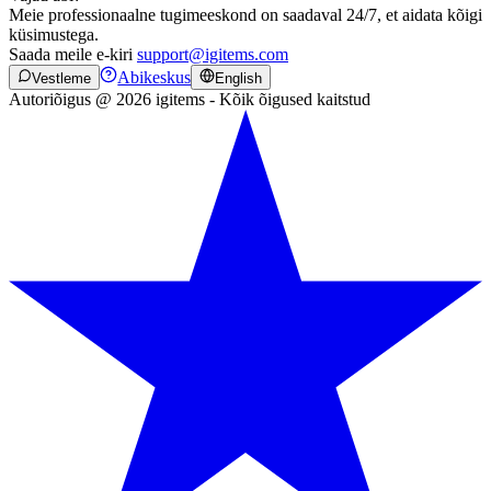
Meie professionaalne tugimeeskond on saadaval 24/7, et aidata kõigi
küsimustega.
Saada meile e-kiri
support@igitems.com
Abikeskus
Vestleme
English
Autoriõigus @ 2026 igitems - Kõik õigused kaitstud