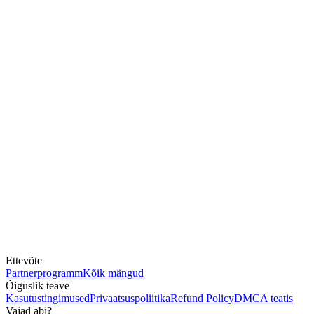
Ettevõte
Partnerprogramm
Kõik mängud
Õiguslik teave
Kasutustingimused
Privaatsuspoliitika
Refund Policy
DMCA teatis
Vajad abi?