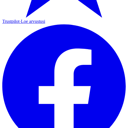
Trustpilot
·
Loe arvustusi