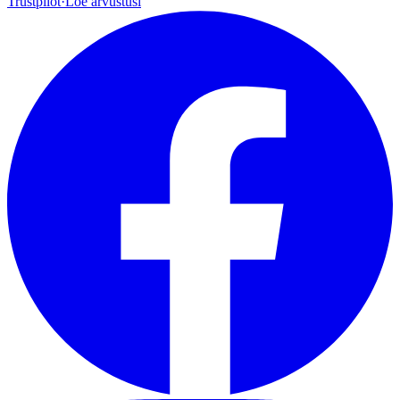
Trustpilot
·
Loe arvustusi