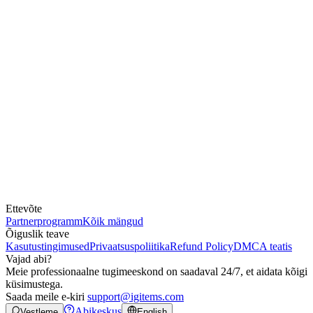
Ettevõte
Partnerprogramm
Kõik mängud
Õiguslik teave
Kasutustingimused
Privaatsuspoliitika
Refund Policy
DMCA teatis
Vajad abi?
Meie professionaalne tugimeeskond on saadaval 24/7, et aidata kõigi
küsimustega.
Saada meile e-kiri
support@igitems.com
Abikeskus
Vestleme
English