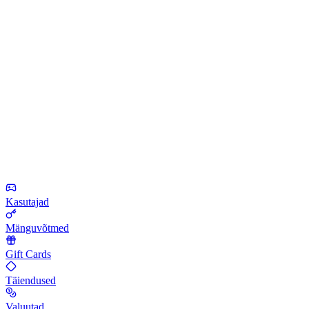
Kasutajad
Mänguvõtmed
Gift Cards
Täiendused
Valuutad