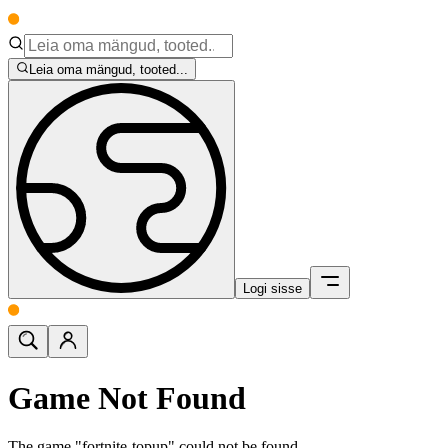
Leia oma mängud, tooted...
Logi sisse
Game Not Found
The game "fortnite-topup" could not be found.