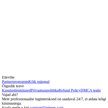
Ettevõte
Partnerprogramm
Kõik mängud
Õiguslik teave
Kasutustingimused
Privaatsuspoliitika
Refund Policy
DMCA teatis
Vajad abi?
Meie professionaalne tugimeeskond on saadaval 24/7, et aidata kõigi
küsimustega.
Saada meile e-kiri
support@igitems.com