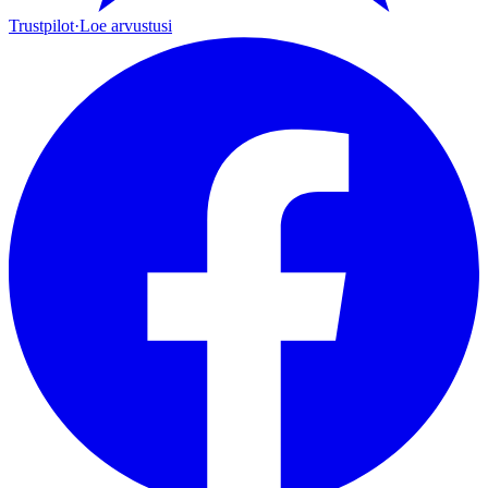
Trustpilot
·
Loe arvustusi