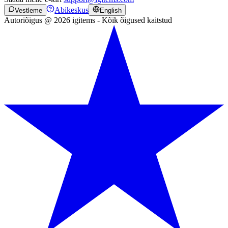
Abikeskus
Vestleme
English
Autoriõigus @ 2026 igitems - Kõik õigused kaitstud