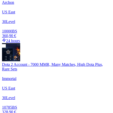
Archon
US East
30
Level
10000
BS
360,90 €
24 hours
Dota 2 Account - 7000 MMR, Many Matches, High Dota Plus,
Rare Sets
Immortal
US East
30
Level
10785
BS
328,90 €