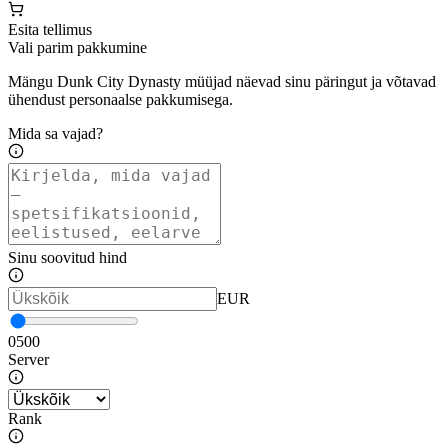
Esita tellimus
Vali parim pakkumine
Mängu Dunk City Dynasty müüjad näevad sinu päringut ja võtavad
ühendust personaalse pakkumisega.
Mida sa vajad?
Sinu soovitud hind
EUR
0
500
Server
Rank