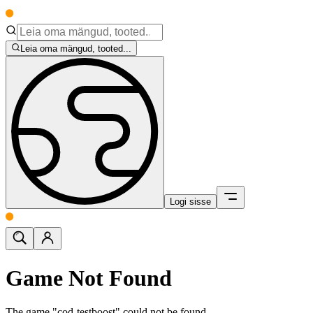
Leia oma mängud, tooted...
Logi sisse
Game Not Found
The game "cod-testboost" could not be found.