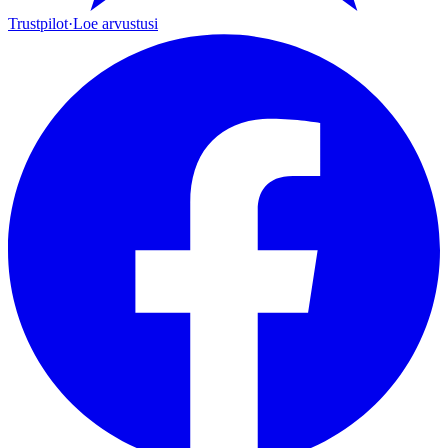
Trustpilot
·
Loe arvustusi