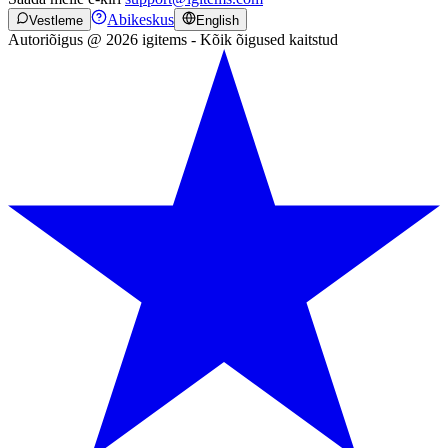
Abikeskus
Vestleme
English
Autoriõigus @ 2026 igitems - Kõik õigused kaitstud