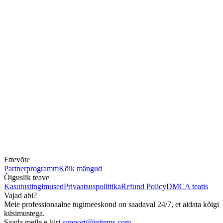
Ettevõte
Partnerprogramm
Kõik mängud
Õiguslik teave
Kasutustingimused
Privaatsuspoliitika
Refund Policy
DMCA teatis
Vajad abi?
Meie professionaalne tugimeeskond on saadaval 24/7, et aidata kõigi
küsimustega.
Saada meile e-kiri
support@igitems.com