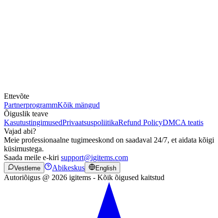
Ettevõte
Partnerprogramm
Kõik mängud
Õiguslik teave
Kasutustingimused
Privaatsuspoliitika
Refund Policy
DMCA teatis
Vajad abi?
Meie professionaalne tugimeeskond on saadaval 24/7, et aidata kõigi
küsimustega.
Saada meile e-kiri
support@igitems.com
Abikeskus
Vestleme
English
Autoriõigus @ 2026 igitems - Kõik õigused kaitstud