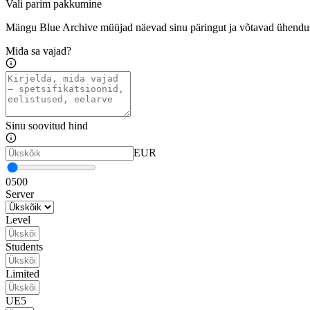
Vali parim pakkumine
Mängu Blue Archive müüjad näevad sinu päringut ja võtavad ühendu
Mida sa vajad?
Sinu soovitud hind
EUR
0
500
Server
Level
Students
Limited
UE5