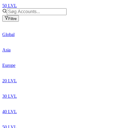
50 LVL
Filtre
Global
Asia
Europe
20 LVL
30 LVL
40 LVL
50 LVL