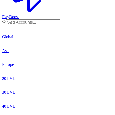
PlayBoost
Global
Asia
Europe
20 LVL
30 LVL
40 LVL