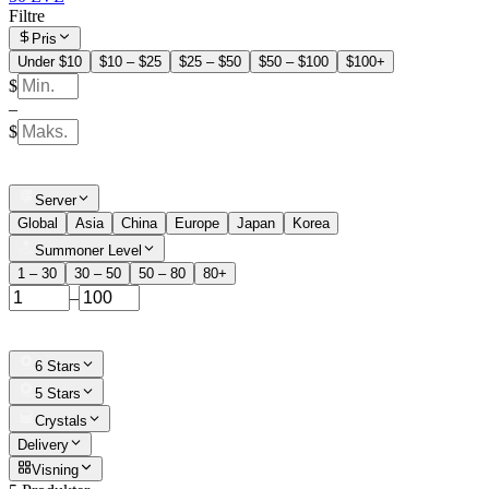
Filtre
Pris
Under $10
$10 – $25
$25 – $50
$50 – $100
$100+
$
–
$
Server
Global
Asia
China
Europe
Japan
Korea
Summoner Level
1 – 30
30 – 50
50 – 80
80+
–
6 Stars
5 Stars
Crystals
Delivery
Visning