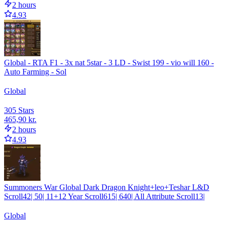
2 hours
4.93
Global - RTA F1 - 3x nat 5star - 3 LD - Swist 199 - vio will 160 -
Auto Farming - Sol
Global
30
5 Stars
465,90 kr.
2 hours
4.93
Summoners War Global Dark Dragon Knight+leo+Teshar L&D
Scroll42| 50| 11+12 Year Scroll615| 640| All Attribute Scroll13|
Global