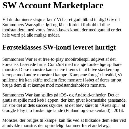
SW Account Marketplace
Vil du dominere slagmarken? Vi har et godt tilbud til dig! Giv dit
Summoners War-spil et løft og få en fordel i forhold til dine
modstandere med vores førsteklasses konti, der med garanti er det
hele værd på alle mulige måder.
Førsteklasses SW-konti leveret hurtigt
Summoners War er et free-to-play mobilrollespil udgivet af det
koreansk-baserede firma Com2uS med mange forskellige spilbare
monstre. Disse monstre kan senere trænes til at blive stærkere og
kæmpe mod andre monstre i kampe. Kampene foregår i realtid, så
spillerne frit kan skifte mellem flere monstre i løbet af deres tur og
bruge dem til at kæmpe mod modstanderholdets monstre.
Summoners War kan spilles på iOS- og Android-enheder. Det er
gratis at spille med køb i appen, der kun giver kosmetiske genstande.
En stor del af dets succes skyldes, at det blev kåret til "Årets spil" af
Google Play i to forskellige lande (Finland og Grækenland) i 2014.
Monstre, der bruges til kampe, kan fås ved at hidkalde dem eller ved
at udvikle monstre, der oprindeligt kommer fra et andet æg.