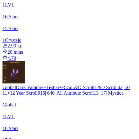
1
LVL
1
6 Stars
1
5 Stars
1
Crystals
252,90 kr.
20 mins
4.78
GlobalDark Vampire+Teshar+RicaL&D ScrollL&D Scroll42| 50|
11+12 Year Scroll615| 640| All Attribute Scroll13| 17| Mystica
Global
1
LVL
1
6 Stars