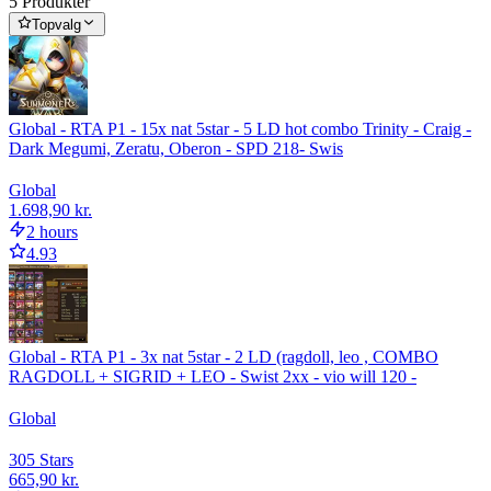
5 Produkter
Topvalg
Global - RTA P1 - 15x nat 5star - 5 LD hot combo Trinity - Craig -
Dark Megumi, Zeratu, Oberon - SPD 218- Swis
Global
1.698,90 kr.
2 hours
4.93
Global - RTA P1 - 3x nat 5star - 2 LD (ragdoll, leo , COMBO
RAGDOLL + SIGRID + LEO - Swist 2xx - vio will 120 -
Global
30
5 Stars
665,90 kr.