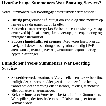
Hvorfor bruge Summoners War Boosting Services?
Vores Summoners War boosting-tjenester tilbyder flere fordele:
Hurtig progression:
Få hurtigt din konto og dine monstre op
i niveau, så du sparer tid og kræfter.
Forbedret monsterstyrke:
Forbedr dine monstres styrke og
evner ved hjælp af strategiske power-ups, runeoptimering og
færdighedsfremskridt.
Succes i fangehuller og arenaer:
Med vores hjælp kan du
navigere i de sværeste dungeons og udmærke dig i PvP-
arenakampe, hvilket giver dig værdifulde belønninger og
højere placeringer.
Funktioner i vores Summoners War Boosting
Services:
Skræddersyede løsninger:
Vælg mellem en række boosting-
muligheder, der er skræddersyet til dine specifikke behov,
uanset om det er farming efter essenser, leveling af monstre
eller opnåelse af arenasucces.
Erfarne boostere:
Vores team består af erfarne Summoners
War-spillere, der forstår de mest effektive strategier for at
komme videre.