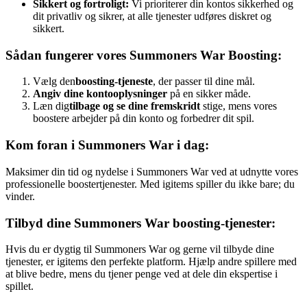
Sikkert og fortroligt:
Vi prioriterer din kontos sikkerhed og
dit privatliv og sikrer, at alle tjenester udføres diskret og
sikkert.
Sådan fungerer vores Summoners War Boosting:
Vælg den
boosting-tjeneste
, der passer til dine mål.
Angiv dine kontooplysninger
på en sikker måde.
Læn dig
tilbage og se dine fremskridt
stige, mens vores
boostere arbejder på din konto og forbedrer dit spil.
Kom foran i Summoners War i dag:
Maksimer din tid og nydelse i Summoners War ved at udnytte vores
professionelle boostertjenester. Med igitems spiller du ikke bare; du
vinder.
Tilbyd dine Summoners War boosting-tjenester:
Hvis du er dygtig til Summoners War og gerne vil tilbyde dine
tjenester, er igitems den perfekte platform. Hjælp andre spillere med
at blive bedre, mens du tjener penge ved at dele din ekspertise i
spillet.