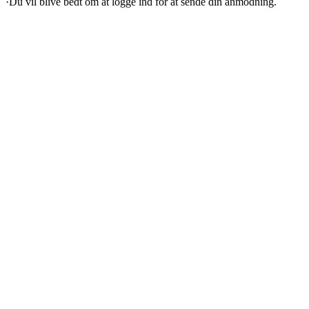
·
Du vil blive bedt om at logge ind for at sende din anmodning.