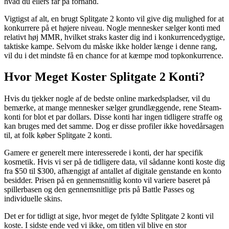
hvad du ellers får på forhånd.
Vigtigst af alt, en brugt Splitgate 2 konto vil give dig mulighed for at
konkurrere på et højere niveau. Nogle mennesker sælger konti med
relativt høj MMR, hvilket straks kaster dig ind i konkurrencedygtige,
taktiske kampe. Selvom du måske ikke holder længe i denne rang,
vil du i det mindste få en chance for at kæmpe mod topkonkurrence.
Hvor Meget Koster Splitgate 2 Konti?
Hvis du tjekker nogle af de bedste online markedspladser, vil du
bemærke, at mange mennesker sælger grundlæggende, rene Steam-
konti for blot et par dollars. Disse konti har ingen tidligere straffe og
kan bruges med det samme. Dog er disse profiler ikke hovedårsagen
til, at folk køber Splitgate 2 konti.
Gamere er generelt mere interesserede i konti, der har specifik
kosmetik. Hvis vi ser på de tidligere data, vil sådanne konti koste dig
fra $50 til $300, afhængigt af antallet af digitale genstande en konto
besidder. Prisen på en gennemsnitlig konto vil variere baseret på
spillerbasen og den gennemsnitlige pris på Battle Passes og
individuelle skins.
Det er for tidligt at sige, hvor meget de fyldte Splitgate 2 konti vil
koste. I sidste ende ved vi ikke, om titlen vil blive en stor