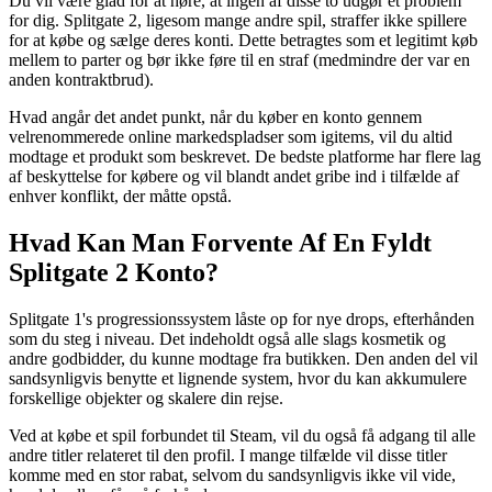
Du vil være glad for at høre, at ingen af disse to udgør et problem
for dig. Splitgate 2, ligesom mange andre spil, straffer ikke spillere
for at købe og sælge deres konti. Dette betragtes som et legitimt køb
mellem to parter og bør ikke føre til en straf (medmindre der var en
anden kontraktbrud).
Hvad angår det andet punkt, når du køber en konto gennem
velrenommerede online markedspladser som igitems, vil du altid
modtage et produkt som beskrevet. De bedste platforme har flere lag
af beskyttelse for købere og vil blandt andet gribe ind i tilfælde af
enhver konflikt, der måtte opstå.
Hvad Kan Man Forvente Af En Fyldt
Splitgate 2 Konto?
Splitgate 1's progressionssystem låste op for nye drops, efterhånden
som du steg i niveau. Det indeholdt også alle slags kosmetik og
andre godbidder, du kunne modtage fra butikken. Den anden del vil
sandsynligvis benytte et lignende system, hvor du kan akkumulere
forskellige objekter og skalere din rejse.
Ved at købe et spil forbundet til Steam, vil du også få adgang til alle
andre titler relateret til den profil. I mange tilfælde vil disse titler
komme med en stor rabat, selvom du sandsynligvis ikke vil vide,