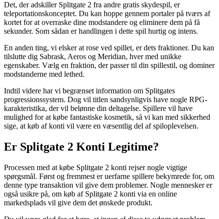
Det, der adskiller Splitgate 2 fra andre gratis skydespil, er
teleportationskonceptet. Du kan hoppe gennem portaler på tværs af
kortet for at overraske dine modstandere og eliminere dem på få
sekunder. Som sådan er handlingen i dette spil hurtig og intens.
En anden ting, vi elsker at rose ved spillet, er dets fraktioner. Du kan
tilslutte dig Sabrask, Aeros og Meridian, hver med unikke
egenskaber. Vælg en fraktion, der passer til din spillestil, og dominer
modstanderne med lethed.
Indtil videre har vi begrænset information om Splitgates
progressionssystem. Dog vil titlen sandsynligvis have nogle RPG-
karakteristika, der vil belønne din deltagelse. Spillere vil have
mulighed for at købe fantastiske kosmetik, så vi kan med sikkerhed
sige, at køb af konti vil være en væsentlig del af spiloplevelsen.
Er Splitgate 2 Konti Legitime?
Processen med at købe Splitgate 2 konti rejser nogle vigtige
spørgsmål. Først og fremmest er uerfarne spillere bekymrede for, om
denne type transaktion vil give dem problemer. Nogle mennesker er
også usikre på, om køb af Splitgate 2 konti via en online
markedsplads vil give dem det ønskede produkt.