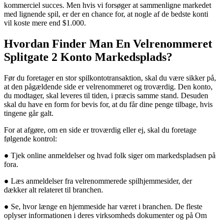
kommerciel succes. Men hvis vi forsøger at sammenligne markedet
med lignende spil, er der en chance for, at nogle af de bedste konti
vil koste mere end $1.000.
Hvordan Finder Man En Velrenommeret
Splitgate 2 Konto Markedsplads?
Før du foretager en stor spilkontotransaktion, skal du være sikker på,
at den pågældende side er velrenommeret og troværdig. Den konto,
du modtager, skal leveres til tiden, i præcis samme stand. Desuden
skal du have en form for bevis for, at du får dine penge tilbage, hvis
tingene går galt.
For at afgøre, om en side er troværdig eller ej, skal du foretage
følgende kontrol:
● Tjek online anmeldelser og hvad folk siger om markedspladsen på
fora.
● Læs anmeldelser fra velrenommerede spilhjemmesider, der
dækker alt relateret til branchen.
● Se, hvor længe en hjemmeside har været i branchen. De fleste
oplyser informationen i deres virksomheds dokumenter og på Om