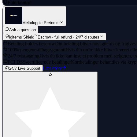
Fuld kontrol
Meltalapple Pretoruis
Ask a question
™
igitems Shield
Escrow · full refund · 24/7 disputes
Betaling holdes i escrow
Din betaling bliver hos igitems og frigives
100% pengene-tilbage-garanti
Hvis din ordre ikke bliver leveret ell
24/7 tvistløsning
Hvis du ikke kan løse et problem med sælgeren, træ
PCI DSS-certificerede betalinger
Kortbetalinger behandles via kryp
Læs mere
24/7 Live Support