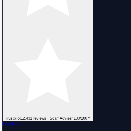
Trustpilot
12,431 reviews · ScamAdviser 100/100
Excellent