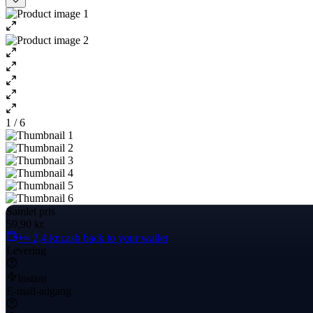
1 / 6
Samlet pris
59,90 kr.
+≈ 2,4 kr.
cash back to your wallet
Levering
Instant
E-mail-adgang