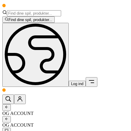
Find dine spil, produkter...
Log ind
OG ACCOUNT
OG ACCOUNT