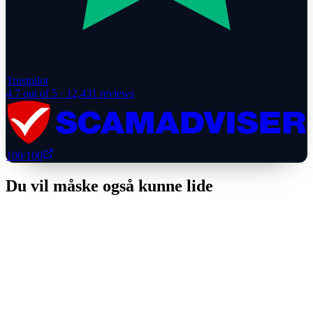
Trustpilot
4.7
out of 5 ·
12,431
reviews
100
/100
Du vil måske også kunne lide