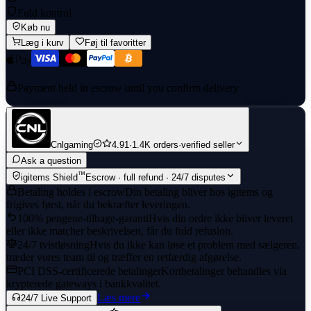
Fuld kontrol
Køb nu
Læg i kurv
Føj til favoritter
Payment held in escrow until you confirm delivery
Cnlgaming
4.91
·
1.4K orders
·
verified seller
Ask a question
™
igitems Shield
Escrow · full refund · 24/7 disputes
Betaling holdes i escrow
Din betaling bliver hos igitems og
frigives først, når du bekræfter leveringen.
100% pengene-tilbage-garanti
Hvis din ordre ikke bliver leveret
eller ikke matcher beskrivelsen, får du fuld refusion.
24/7 tvistløsning
Hvis du ikke kan løse et problem med sælgeren,
træder vores team til og træffer en retfærdig afgørelse.
PCI DSS-certificerede betalinger
Kortbetalinger behandles via
krypterede gateways i bankkvalitet.
Læs mere
24/7 Live Support