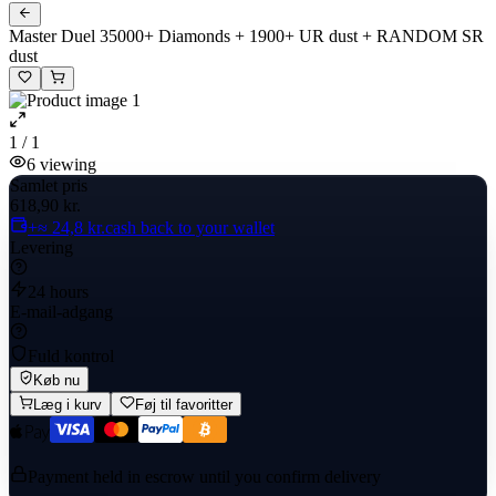
Master Duel 35000+ Diamonds + 1900+ UR dust + RANDOM SR
dust
1 / 1
6
viewing
Samlet pris
618,90 kr.
+≈ 24,8 kr.
cash back to your wallet
Levering
24 hours
E-mail-adgang
Fuld kontrol
Køb nu
Læg i kurv
Føj til favoritter
Payment held in escrow until you confirm delivery