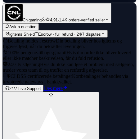
Cnlgaming
4.91
·
1.4K orders
·
verified seller
Ask a question
™
igitems Shield
Escrow · full refund · 24/7 disputes
Betaling holdes i escrow
Din betaling bliver hos igitems og
frigives først, når du bekræfter leveringen.
100% pengene-tilbage-garanti
Hvis din ordre ikke bliver leveret
eller ikke matcher beskrivelsen, får du fuld refusion.
24/7 tvistløsning
Hvis du ikke kan løse et problem med sælgeren,
træder vores team til og træffer en retfærdig afgørelse.
PCI DSS-certificerede betalinger
Kortbetalinger behandles via
krypterede gateways i bankkvalitet.
Læs mere
24/7 Live Support