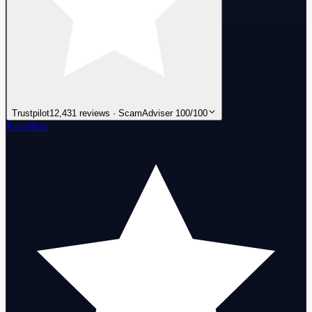
Trustpilot
12,431 reviews · ScamAdviser 100/100
Excellent