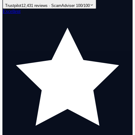
Trustpilot
12,431 reviews · ScamAdviser 100/100
Excellent