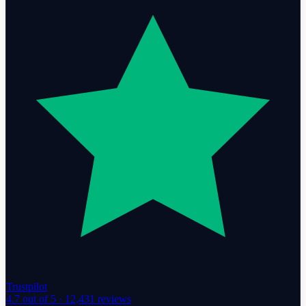
Trustpilot
4.7
out of 5 ·
12,431
reviews