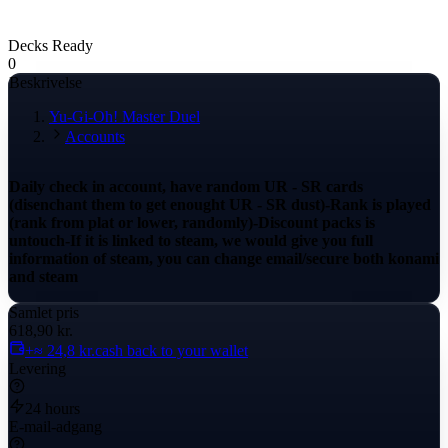
Decks Ready
0
Beskrivelse
Yu-Gi-Oh! Master Duel
Accounts
Daily check in account, have random UR - SR cards
(disenchant them to get enought UR - SR dust)-Rank is played
(rank from plat or lower, randomly)-Discount packs is
untouch-If it is linked to steam, we would give you full
information of steam, you can change email/secure both konami
and steam
Samlet pris
618,90 kr.
+≈ 24,8 kr.
cash back to your wallet
Levering
24 hours
E-mail-adgang