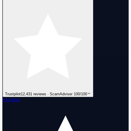
Trustpilot
12,431 reviews · ScamAdviser 100/100
Excellent