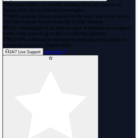
LOADED INVENTORY
💥
Betaling holdes i escrow
Din betaling bliver hos igitems og
EMAIL+NUMBER OTHER EMPTY
frigives først, når du bekræfter leveringen.
100% pengene-tilbage-garanti
Hvis din ordre ikke bliver leveret
eller ikke matcher beskrivelsen, får du fuld refusion.
24/7 tvistløsning
Hvis du ikke kan løse et problem med sælgeren,
træder vores team til og træffer en retfærdig afgørelse.
PCI DSS-certificerede betalinger
Kortbetalinger behandles via
krypterede gateways i bankkvalitet.
Læs mere
24/7 Live Support