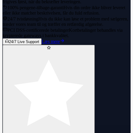
frigives først, når du bekræfter leveringen.
100% pengene-tilbage-garanti
Hvis din ordre ikke bliver leveret
eller ikke matcher beskrivelsen, får du fuld refusion.
24/7 tvistløsning
Hvis du ikke kan løse et problem med sælgeren,
træder vores team til og træffer en retfærdig afgørelse.
PCI DSS-certificerede betalinger
Kortbetalinger behandles via
krypterede gateways i bankkvalitet.
Læs mere
24/7 Live Support