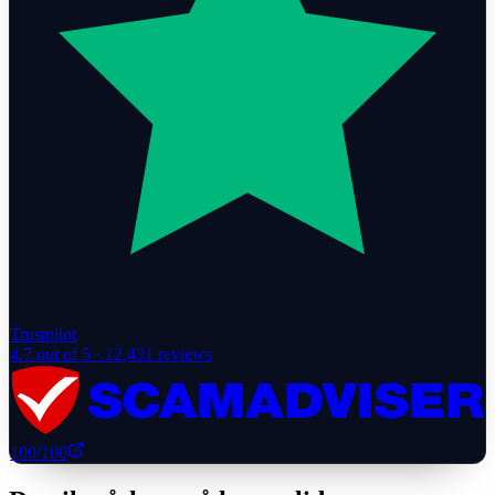
Trustpilot
4.7
out of 5 ·
12,431
reviews
100
/100