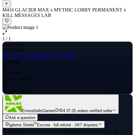
M416 GLACIER MAX x MYTHIC LOBBY PERMANENT x
KILL MESSAGES LAB
1 / 1
Samlet pris
1.331,90 kr.
+≈ 53,3 kr.
cash back to your wallet
Levering
Instant
E-mail-adgang
Fuld kontrol
EmmaSellsGames
4.37
·
25 orders
·
verified seller
Ask a question
™
igitems Shield
Escrow · full refund · 24/7 disputes
Betaling holdes i escrow
Din betaling bliver hos igitems og