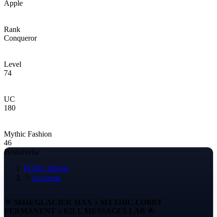
Apple
Rank
Conqueror
Level
74
UC
180
Mythic Fashion
46
Beskrivelse
PUBG Mobile
Accounts
🌟
M416 GLACIER MAX
x
MYTHIC LOBBY
PERMANENT
x
KILL MESSAGES LAB
🌟