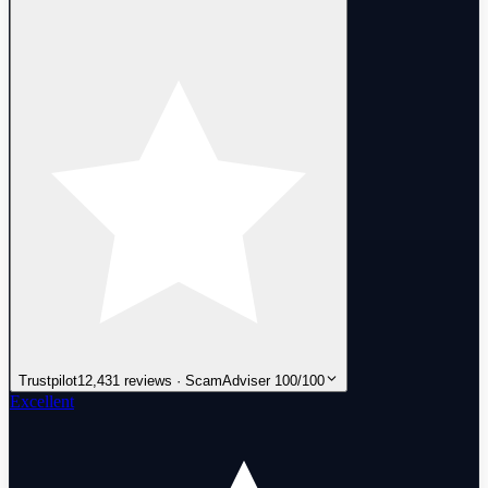
Trustpilot
12,431 reviews · ScamAdviser 100/100
Excellent