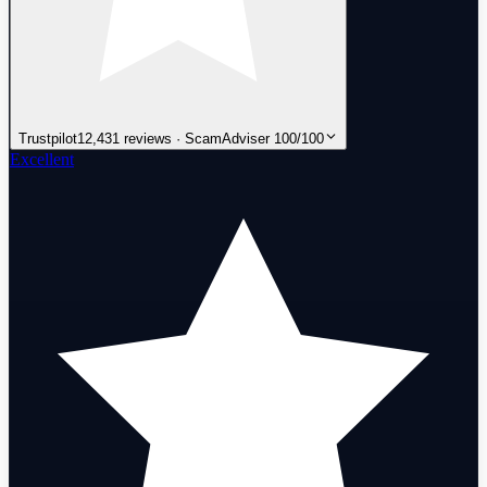
Trustpilot
12,431 reviews · ScamAdviser 100/100
Excellent