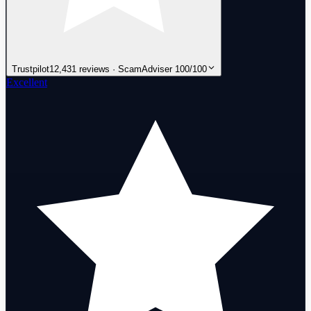
Trustpilot
12,431 reviews · ScamAdviser 100/100
Excellent