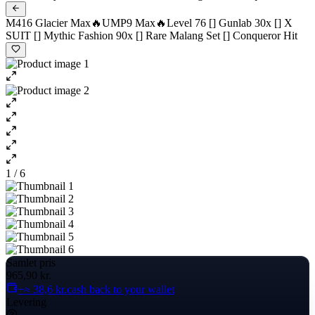
M416 Glacier Max🔥UMP9 Max🔥Level 76 [] Gunlab 30x [] X
SUIT [] Mythic Fashion 90x [] Rare Malang Set [] Conqueror Hit
1 / 6
Samlet pris
965,90 kr.
+≈ 38,6 kr.
cash back to your wallet
Levering