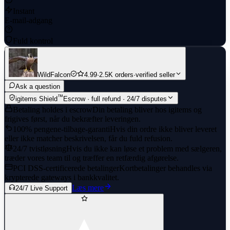
Instant
E-mail-adgang
Fuld kontrol
WildFalcon
4.99
·
2.5K orders
·
verified seller
Ask a question
™
igitems Shield
Escrow · full refund · 24/7 disputes
Betaling holdes i escrow
Din betaling bliver hos igitems og
frigives først, når du bekræfter leveringen.
100% pengene-tilbage-garanti
Hvis din ordre ikke bliver leveret
eller ikke matcher beskrivelsen, får du fuld refusion.
24/7 tvistløsning
Hvis du ikke kan løse et problem med sælgeren,
træder vores team til og træffer en retfærdig afgørelse.
PCI DSS-certificerede betalinger
Kortbetalinger behandles via
krypterede gateways i bankkvalitet.
Læs mere
24/7 Live Support