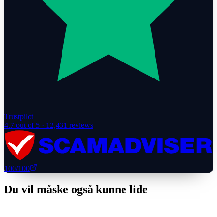
Trustpilot
4.7
out of 5 ·
12,431
reviews
100
/100
Du vil måske også kunne lide