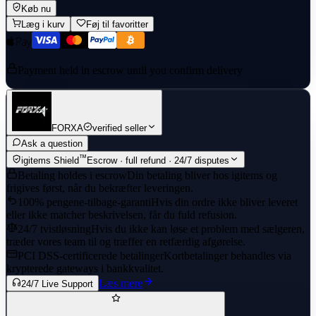
Køb nu
Læg i kurv
Føj til favoritter
Payment held in escrow until you confirm delivery
FORXA
verified seller
Ask a question
™
igitems Shield
Escrow · full refund · 24/7 disputes
Betaling holdes i escrow
Din betaling bliver hos igitems og
frigives først, når du bekræfter leveringen.
100% pengene-tilbage-garanti
Hvis din ordre ikke bliver leveret
eller ikke matcher beskrivelsen, får du fuld refusion.
24/7 tvistløsning
Hvis du ikke kan løse et problem med sælgeren,
træder vores team til og træffer en retfærdig afgørelse.
PCI DSS-certificerede betalinger
Kortbetalinger behandles via
krypterede gateways i bankkvalitet.
Læs mere
24/7 Live Support