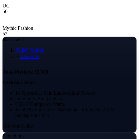
UC
56
Mythic Fashion
52
Beskrivelse
PUBG Mobile
Accounts
Total Mythics: 52/300
Exclusive Items:
1x Sports Car Skin Lamborghini (Rosso)
Dravion X-Suit (1-Star)
C6S17 Conqueror Frame
Total 18x Gun Labs: M416 Glacier Level 6, AKM
Sandspring Lvl 4
18x Gun Labs:
Samlet pris
M416 The Glacier Lvl 6