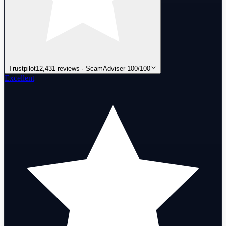
Trustpilot
12,431 reviews · ScamAdviser 100/100
Excellent