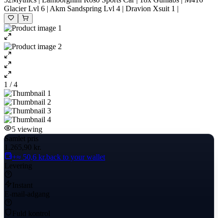
Glacier Lvl 6 | Akm Sandspring Lvl 4 | Dravion Xsuit 1 |
1 / 4
5
viewing
Samlet pris
1.265,90 kr.
+≈ 50,6 kr.
back to your wallet
Levering
Instant
E-mail-adgang
Fuld kontrol