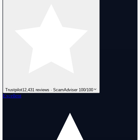
Trustpilot
12,431 reviews · ScamAdviser 100/100
Excellent