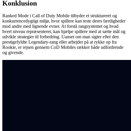
Konklusion
Ranked Mode i Call of Duty Mobile tilbyder et struktureret og
konkurrencedygtigt miljø, hvor spillere kan teste deres færdigheder
mod andre med lignende evner. At forstå rangsystemet og hvad
hvert niveau repræsenterer, kan hjælpe spillere med at sætte mål og
udvikle strategier til forbedring. Uanset om man sigter efter den
prestigefyldte Legendary-rang eller arbejder på at rykke op fra
Rookie, er rejsen gennem CoD Mobiles rækker både udfordrende
og givende.