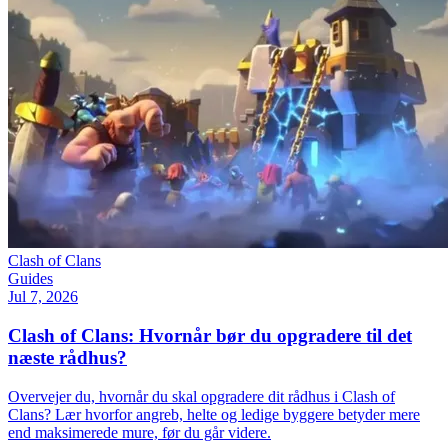
Clash of Clans
Guides
Jul 7, 2026
Clash of Clans: Hvornår bør du opgradere til det
næste rådhus?
Overvejer du, hvornår du skal opgradere dit rådhus i Clash of
Clans? Lær hvorfor angreb, helte og ledige byggere betyder mere
end maksimerede mure, før du går videre.