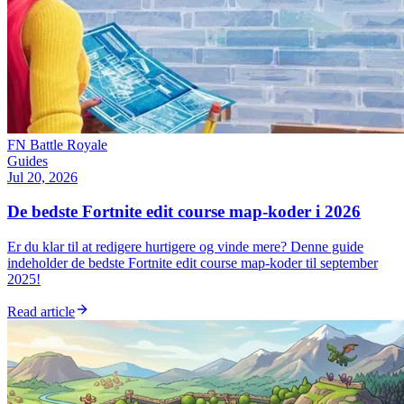
FN Battle Royale
Guides
Jul 20, 2026
De bedste Fortnite edit course map-koder i 2026
Er du klar til at redigere hurtigere og vinde mere? Denne guide
indeholder de bedste Fortnite edit course map-koder til september
2025!
Read article