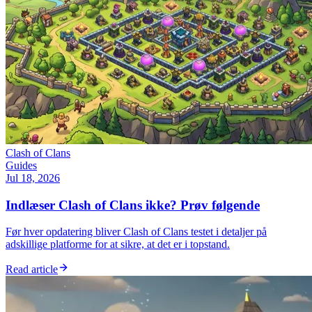
Clash of Clans
Guides
Jul 18, 2026
Indlæser Clash of Clans ikke? Prøv følgende
Før hver opdatering bliver Clash of Clans testet i detaljer på
adskillige platforme for at sikre, at det er i topstand.
Read article