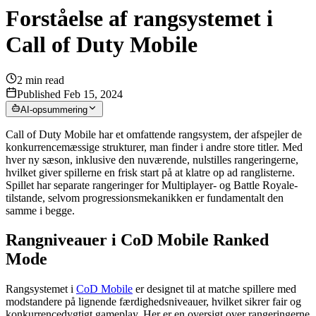
Forståelse af rangsystemet i
Call of Duty Mobile
2
min read
Published Feb 15, 2024
AI-opsummering
Call of Duty Mobile har et omfattende rangsystem, der afspejler de
konkurrencemæssige strukturer, man finder i andre store titler. Med
hver ny sæson, inklusive den nuværende, nulstilles rangeringerne,
hvilket giver spillerne en frisk start på at klatre op ad ranglisterne.
Spillet har separate rangeringer for Multiplayer- og Battle Royale-
tilstande, selvom progressionsmekanikken er fundamentalt den
samme i begge.
Rangniveauer i CoD Mobile Ranked
Mode
Rangsystemet i
CoD Mobile
er designet til at matche spillere med
modstandere på lignende færdighedsniveauer, hvilket sikrer fair og
konkurrencedygtigt gameplay. Her er en oversigt over rangeringerne