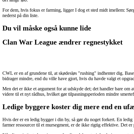
For dem, hvis fokus er farming, ligger I dog et sted midt imellem: S
nederst på din liste.
Du vil måske også kunne lide
Clan War League ændrer regnestykket
CWL er en af grundene til, at skødesløs "rushing" indhenter dig. Baser
bidrager mindre, end du ville have gjort, hvis du havde valgt et opgra
Men det er ikke et argument for at udskyde det; det handler bare om at r
videre til et nyt rådhus, hvilket gør tilpasningsperioden mindre smerte
Ledige byggere koster dig mere end en uf
Hvis der er en ledig bygger i din by, så gør du noget forkert. En ledig
farmer ressourcer til et mursegment, er de ikke rigtig effektive. Det e