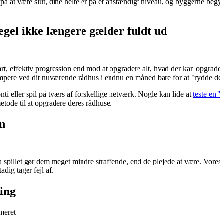
å at være slut, dine helte er på et anstændigt niveau, og byggerne begynd
gel ikke længere gælder fuldt ud
art, effektiv progression end mod at opgradere alt, hvad der kan opgrade
 campere ved dit nuværende rådhus i endnu en måned bare for at "rydde d
ti eller spil på tværs af forskellige netværk. Nogle kan lide at
teste en
metode til at opgradere deres rådhuse.
en
 spillet gør dem meget mindre straffende, end de plejede at være. Vore
dig tager fejl af.
ring
meret