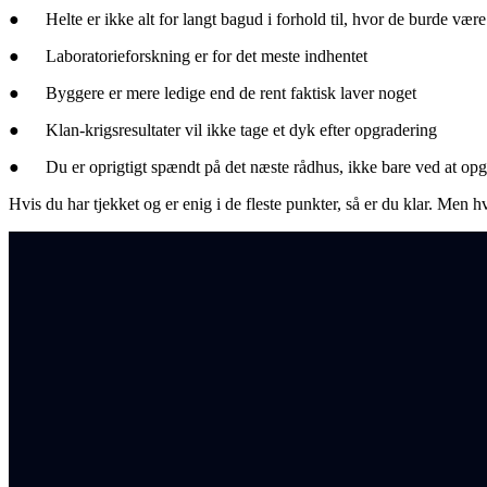
● Helte er ikke alt for langt bagud i forhold til, hvor de burde være
● Laboratorieforskning er for det meste indhentet
● Byggere er mere ledige end de rent faktisk laver noget
● Klan-krigsresultater vil ikke tage et dyk efter opgradering
● Du er oprigtigt spændt på det næste rådhus, ikke bare ved at opgr
Hvis du har tjekket og er enig i de fleste punkter, så er du klar. Men hv