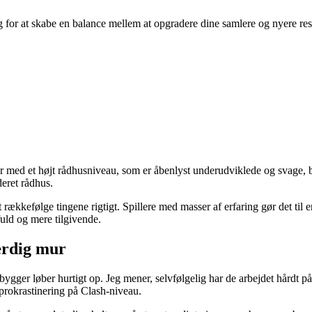
ørg for at skabe en balance mellem at opgradere dine samlere og nyere 
 med et højt rådhusniveau, som er åbenlyst underudviklede og svage, bliv
deret rådhus.
ækkefølge tingene rigtigt. Spillere med masser af erfaring gør det til en 
fuld og mere tilgivende.
ærdig mur
 bygger løber hurtigt op. Jeg mener, selvfølgelig har de arbejdet hårdt p
r prokrastinering på Clash-niveau.