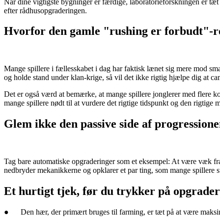
Når dine vigtigste bygninger er færdige, laboratorieforskningen er tæt p
efter rådhusopgraderingen.
Hvorfor den gamle "rushing er forbudt"-re
Mange spillere i fællesskabet i dag har faktisk lænet sig mere mod sm
og holde stand under klan-krige, så vil det ikke rigtig hjælpe dig at
Det er også værd at bemærke, at mange spillere jonglerer med flere kon
mange spillere nødt til at vurdere det rigtige tidspunkt og den rigtige 
Glem ikke den passive side af progression
Tag bare automatiske opgraderinger som et eksempel: At være væk fra
nedbryder mekanikkerne og opklarer et par ting, som mange spillere sta
Et hurtigt tjek, før du trykker på opgrade
● Den hær, der primært bruges til farming, er tæt på at være maksi