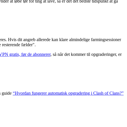
er at løbe tør for ting at lave, så er det det bedste tidspunkt at gå
res. Hvis dit angreb allerede kan klare almindelige farmingsessioner
e resterende fælder".
 VPN gratis, før de abonnerer
, så når det kommer til opgraderinger, er
s guide
“Hvordan fungerer automatisk opgradering i Clash of Clans?”