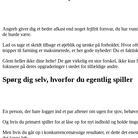
Angreb giver dig et bedre afkast end noget fejlfrit forsvar, du har vund
de burde være.
Lad os tage et skridt tilbage et øjeblik og tænke på forholdet. Hvor of
tropper til farming er maksimerede, er her gode nyheder: Du er faktisk
Glem heller ikke dine helte! De gør virkelig en stor forskel, ikke kun f
fokusere på deres opgraderinger i stedet for tilfældige andre.
Spørg dig selv, hvorfor du egentlig spiller
En person, der bare logger ind et par aftener om ugen for sjov, behø
Og hvis du primært spiller for at låse op for nyt indhold og holde tingene
Men hvis du går op i konkurrencemæssige resultater, er dette det eneste 
det lange løb.