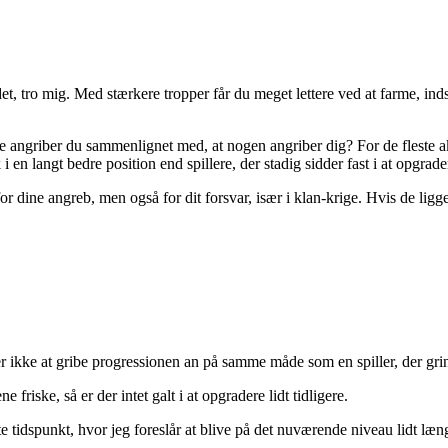
et, tro mig. Med stærkere tropper får du meget lettere ved at farme, inds
te angriber du sammenlignet med, at nogen angriber dig? For de fleste ak
 i en langt bedre position end spillere, der stadig sidder fast i at opg
or dine angreb, men også for dit forsvar, især i klan-krige. Hvis de ligge
ver ikke at gribe progressionen an på samme måde som en spiller, der g
 friske, så er der intet galt i at opgradere lidt tidligere.
tidspunkt, hvor jeg foreslår at blive på det nuværende niveau lidt længere