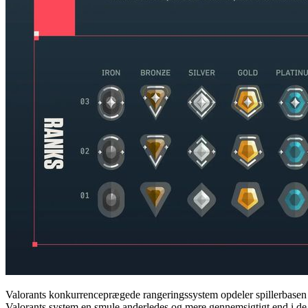
Valorants konkurrenceprægede rangeringssystem opdeler spillerbasen i
Valorants system en smule anderledes og mere gennemsigtigt end i de f