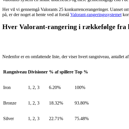
Her vil vi gennemgå Valorants 25 konkurrencerangeringer. Uanset om du e
på, er der noget at hente ved at forstå
Valorant-rangeringssystemet
kor
Hver Valorant-rangering i rækkefølge fra la
Nedenfor er en omfattende liste, der viser hvert rangniveau, antallet a
Rangniveau
Divisioner
% af spillere
Top %
Iron
1, 2, 3
6.20%
100%
Bronze
1, 2, 3
18.32%
93.80%
Silver
1, 2, 3
22.71%
75.48%