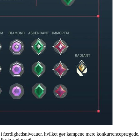
 færdighedsniveauer, hvilket gør kampene mere konkurrenceprægede. Sel
leste andre spil.