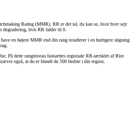
atchmaking Rating (MMR). RR er det tal, du kan se, hvor hver sejr
n degradering, hvis RR falder til 0.
t have en højere MMR end din rang resulterer i en hurtigere stigning
rag.
e. På dette rangniveau fastsættes regionale RR-tærskler af Riot
ver også, at du er blandt de 500 bedste i din region.