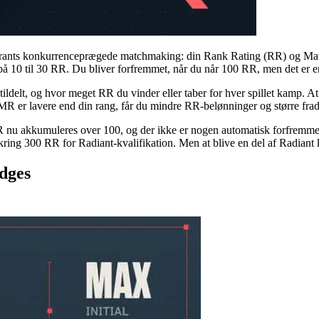
i Valorants konkurrenceprægede matchmaking: din Rank Rating (RR) og M
g på 10 til 30 RR. Du bliver forfremmet, når du når 100 RR, men det er e
tildelt, og hvor meget RR du vinder eller taber for hver spillet kamp. A
R er lavere end din rang, får du mindre RR-belønninger og større frad
R nu akkumuleres over 100, og der ikke er nogen automatisk forfremmels
g 300 RR for Radiant-kvalifikation. Men at blive en del af Radiant kræ
dges