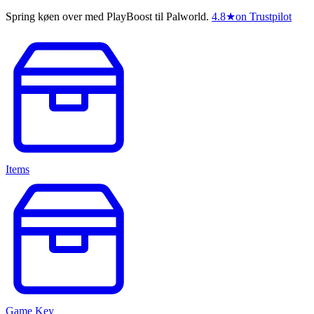
Spring køen over med PlayBoost til Palworld.
4.8
★
on Trustpilot
Items
Game Key