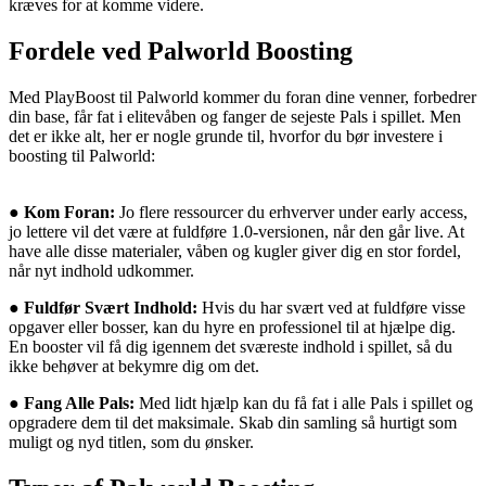
kræves for at komme videre.
Fordele ved Palworld Boosting
Med PlayBoost til Palworld kommer du foran dine venner, forbedrer
din base, får fat i elitevåben og fanger de sejeste Pals i spillet. Men
det er ikke alt, her er nogle grunde til, hvorfor du bør investere i
boosting til Palworld:
●
Kom Foran:
Jo flere ressourcer du erhverver under early access,
jo lettere vil det være at fuldføre 1.0-versionen, når den går live. At
have alle disse materialer, våben og kugler giver dig en stor fordel,
når nyt indhold udkommer.
●
Fuldfør Svært Indhold:
Hvis du har svært ved at fuldføre visse
opgaver eller bosser, kan du hyre en professionel til at hjælpe dig.
En booster vil få dig igennem det sværeste indhold i spillet, så du
ikke behøver at bekymre dig om det.
●
Fang Alle Pals:
Med lidt hjælp kan du få fat i alle Pals i spillet og
opgradere dem til det maksimale. Skab din samling så hurtigt som
muligt og nyd titlen, som du ønsker.