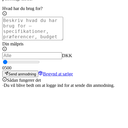
Hvad har du brug for?
Din målpris
DKK
0
500
Begynd at sælge
Send anmodning
Sådan fungerer det
·
Du vil blive bedt om at logge ind for at sende din anmodning.