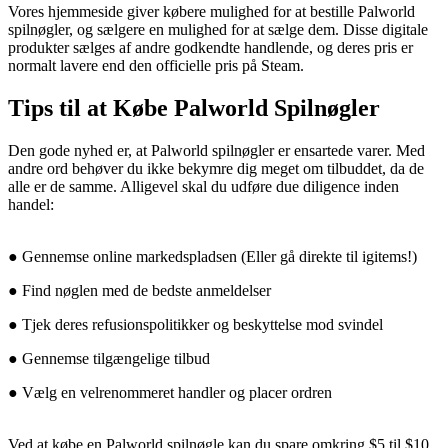
Vores hjemmeside giver købere mulighed for at bestille Palworld
spilnøgler, og sælgere en mulighed for at sælge dem. Disse digitale
produkter sælges af andre godkendte handlende, og deres pris er
normalt lavere end den officielle pris på Steam.
Tips til at Købe Palworld Spilnøgler
Den gode nyhed er, at Palworld spilnøgler er ensartede varer. Med
andre ord behøver du ikke bekymre dig meget om tilbuddet, da de
alle er de samme. Alligevel skal du udføre due diligence inden
handel:
● Gennemse online markedspladsen (Eller gå direkte til igitems!)
● Find nøglen med de bedste anmeldelser
● Tjek deres refusionspolitikker og beskyttelse mod svindel
● Gennemse tilgængelige tilbud
● Vælg en velrenommeret handler og placer ordren
Ved at købe en Palworld spilnøgle kan du spare omkring $5 til $10,