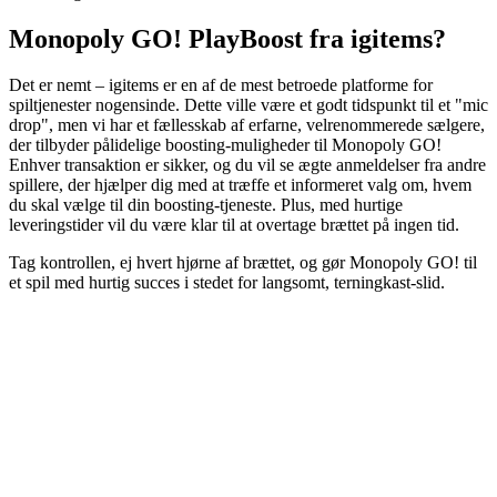
Monopoly GO! PlayBoost fra igitems?
Det er nemt – igitems er en af de mest betroede platforme for
spiltjenester nogensinde. Dette ville være et godt tidspunkt til et "mic
drop", men vi har et fællesskab af erfarne, velrenommerede sælgere,
der tilbyder pålidelige boosting-muligheder til Monopoly GO!
Enhver transaktion er sikker, og du vil se ægte anmeldelser fra andre
spillere, der hjælper dig med at træffe et informeret valg om, hvem
du skal vælge til din boosting-tjeneste. Plus, med hurtige
leveringstider vil du være klar til at overtage brættet på ingen tid.
Tag kontrollen, ej hvert hjørne af brættet, og gør Monopoly GO! til
et spil med hurtig succes i stedet for langsomt, terningkast-slid.