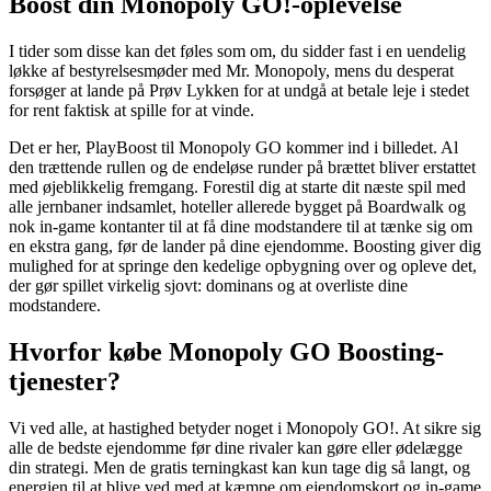
Boost din Monopoly GO!-oplevelse
I tider som disse kan det føles som om, du sidder fast i en uendelig
løkke af bestyrelsesmøder med Mr. Monopoly, mens du desperat
forsøger at lande på Prøv Lykken for at undgå at betale leje i stedet
for rent faktisk at spille for at vinde.
Det er her, PlayBoost til Monopoly GO kommer ind i billedet. Al
den trættende rullen og de endeløse runder på brættet bliver erstattet
med øjeblikkelig fremgang. Forestil dig at starte dit næste spil med
alle jernbaner indsamlet, hoteller allerede bygget på Boardwalk og
nok in-game kontanter til at få dine modstandere til at tænke sig om
en ekstra gang, før de lander på dine ejendomme. Boosting giver dig
mulighed for at springe den kedelige opbygning over og opleve det,
der gør spillet virkelig sjovt: dominans og at overliste dine
modstandere.
Hvorfor købe Monopoly GO Boosting-
tjenester?
Vi ved alle, at hastighed betyder noget i Monopoly GO!. At sikre sig
alle de bedste ejendomme før dine rivaler kan gøre eller ødelægge
din strategi. Men de gratis terningkast kan kun tage dig så langt, og
energien til at blive ved med at kæmpe om ejendomskort og in-game