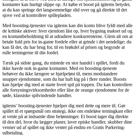
kontanter kan hurtigt slippe op. At købe et boost på igitems betyder,
at du kan springe det langsommelige slid over og gå direkte til det
sjove ved at kontrollere spillepladen.
Med boosting-tjenester via igitems kan din konto blive fyldt med alle
de kritiske aktiver: hver ejendom låst op, hver bygning makset ud og
en kontantbeholdning til at udradiere konkurrenterne. Glem alt om at
betale fuld pris for in-game fordele eller at grinde i det uendelige; du
kan få det, du har brug for, til en brøkdel af prisen og begynde at
rulle terningerne til din fordel.
Tænk på sidste gang, du mistede en stor handel i spillet, fordi du
ikke havde nok in-game kontanter. Med en boosting-tjeneste
behøver du ikke længere se hjælpeløst til, mens modstandere
snupper ejendomme, som du har haft kig på i flere runder. Boosts
kan hjælpe dig med at starte hvert spil på toppen. Du kan kontrollere
alle forsyningsvirksomheder eller låse de orange ejendomme for de
søde, klassiske spilvindende handler.
igitems’ boosting-tjenester hjælper dig med dette og mere til. Gør
spillet til et spørgsmål om strategi, ikke om endeløse terningkast eller
at vente på at indsamle dine belønninger. Et boost tager dig direkte
til den del, hvor du lægger planer, laver episke handler, skubber dine
venner ud af spillet og ikke venter på endnu en Gratis Parkering-
udbetaling.