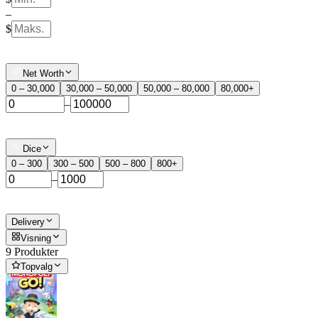
–
$
Net Worth
0 – 30,000
30,000 – 50,000
50,000 – 80,000
80,000+
–
Dice
0 – 300
300 – 500
500 – 800
800+
–
Delivery
Visning
9 Produkter
Topvalg