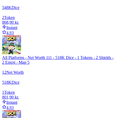
548
K
Dice
2
Token
868,90 kr.
Instant
4.93
All Platforms - Net Worth 111 - 518K Dice - 1 Tokens - 2 Shields -
2 Emoji - Map 5
12
Net Worth
518
K
Dice
1
Token
801,90 kr.
Instant
4.93