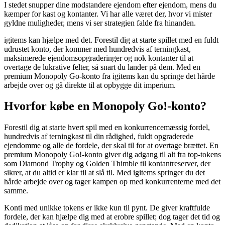
I stedet snupper dine modstandere ejendom efter ejendom, mens du
kæmper for kast og kontanter. Vi har alle været der, hvor vi mister
gyldne muligheder, mens vi ser strategien falde fra hinanden.
igitems kan hjælpe med det. Forestil dig at starte spillet med en fuldt
udrustet konto, der kommer med hundredvis af terningkast,
maksimerede ejendomsopgraderinger og nok kontanter til at
overtage de lukrative felter, så snart du lander på dem. Med en
premium Monopoly Go-konto fra igitems kan du springe det hårde
arbejde over og gå direkte til at opbygge dit imperium.
Hvorfor købe en Monopoly Go!-konto?
Forestil dig at starte hvert spil med en konkurrencemæssig fordel,
hundredvis af terningkast til din rådighed, fuldt opgraderede
ejendomme og alle de fordele, der skal til for at overtage brættet. En
premium Monopoly Go!-konto giver dig adgang til alt fra top-tokens
som Diamond Trophy og Golden Thimble til kontantreserver, der
sikrer, at du altid er klar til at slå til. Med igitems springer du det
hårde arbejde over og tager kampen op med konkurrenterne med det
samme.
Konti med unikke tokens er ikke kun til pynt. De giver kraftfulde
fordele, der kan hjælpe dig med at erobre spillet; dog tager det tid og