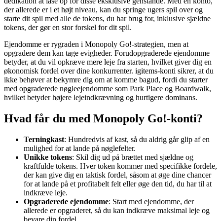
dedikation at låse op for disse eksklusive genstande. Med en konto,
der allerede er i et højt niveau, kan du springe ugers spil over og
starte dit spil med alle de tokens, du har brug for, inklusive sjældne
tokens, der gør en stor forskel for dit spil.
Ejendomme er rygraden i Monopoly Go!-strategien, men at
opgradere dem kan tage evigheder. Forudopgraderede ejendomme
betyder, at du vil opkræve mere leje fra starten, hvilket giver dig en
økonomisk fordel over dine konkurrenter. igitems-konti sikrer, at du
ikke behøver at bekymre dig om at komme bagud, fordi du starter
med opgraderede nøgleejendomme som Park Place og Boardwalk,
hvilket betyder højere lejeindkrævning og hurtigere dominans.
Hvad får du med Monopoly Go!-konti?
Terningkast
: Hundredvis af kast, så du aldrig går glip af en
mulighed for at lande på nøglefelter.
Unikke tokens
:
Skil dig ud på brættet med sjældne og
kraftfulde tokens. Hver token kommer med specifikke fordele,
der kan give dig en taktisk fordel, såsom at øge dine chancer
for at lande på et profitabelt felt eller øge den tid, du har til at
indkræve leje.
Opgraderede ejendomme
: Start med ejendomme, der
allerede er opgraderet, så du kan indkræve maksimal leje og
bevare din fordel.