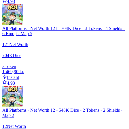
4.93
All Platforms - Net Worth 121 - 704K Dice - 3 Tokens - 4 Shields -
6 Emoji - Map 5
121
Net Worth
704
K
Dice
3
Token
1.469,90 kr.
Instant
4.93
All Platforms - Net Worth 12 - 548K Dice - 2 Tokens - 2 Shields -
Map 2
12
Net Worth