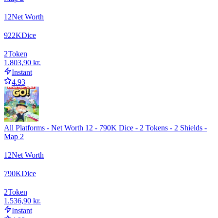
12
Net Worth
922
K
Dice
2
Token
1.803,90 kr.
Instant
4.93
All Platforms - Net Worth 12 - 790K Dice - 2 Tokens - 2 Shields -
Map 2
12
Net Worth
790
K
Dice
2
Token
1.536,90 kr.
Instant