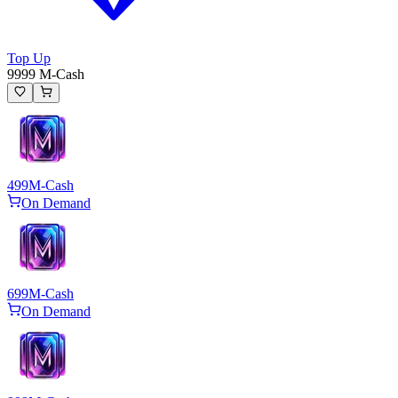
Top Up
9999 M-Cash
499
M-Cash
On Demand
699
M-Cash
On Demand