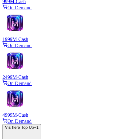
999
M-Cash
On Demand
1999
M-Cash
On Demand
2499
M-Cash
On Demand
4999
M-Cash
On Demand
Vis flere Top Up
+
1