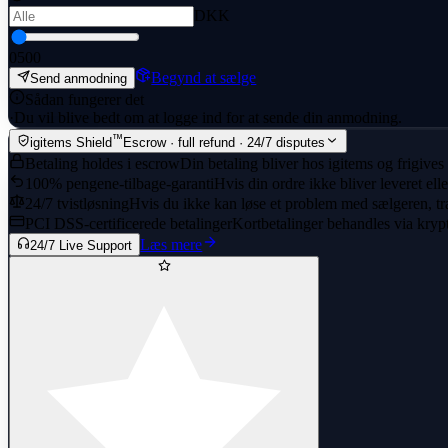
DKK
0
500
Begynd at sælge
Send anmodning
Sådan fungerer det
·
Du vil blive bedt om at logge ind for at sende din anmodning.
™
igitems Shield
Escrow · full refund · 24/7 disputes
Betaling holdes i escrow
Din betaling bliver hos igitems og frigives
100% pengene-tilbage-garanti
Hvis din ordre ikke bliver leveret ell
24/7 tvistløsning
Hvis du ikke kan løse et problem med sælgeren, træ
PCI DSS-certificerede betalinger
Kortbetalinger behandles via kryp
Læs mere
24/7 Live Support