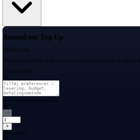
Anmod om Top Up
9999 M-Cash
Send en anmodning, så giver vi vores sælgere besked om at opfylde d
Noget at tilføje?
Hvor meget har du brug for?
Din målpris