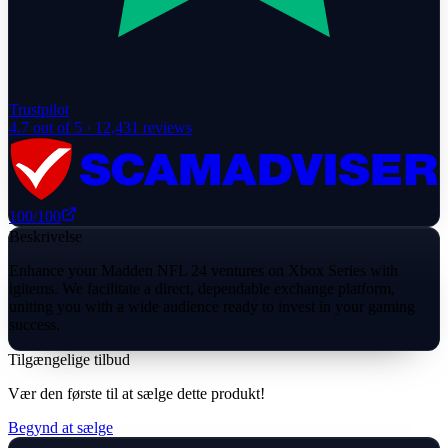
Trustpilot
4.7
out of 5 ·
12,431
reviews
100
/100
Beskrivelse
Enhance your Madden NFL 24 ventures on Xbox Series with
igitems. We facilitate a direct, dependable exchange platform,
uniting you with a wide audience ready to invest in your gaming
success.
Tilgængelige tilbud
Vær den første til at sælge dette produkt!
Begynd at sælge