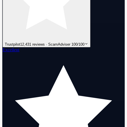
Trustpilot
12,431 reviews · ScamAdviser 100/100
Excellent