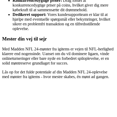
Konkurrencedygtige priser:
Drag fordel af
konkurrencedygtige priser på coins, hvilket giver dig mere
købekraft til at sammensætte dit drømmehold.
Dedikeret support:
Vores kundesupportteam er klar til at
hjælpe med eventuelle spørgsmål eller bekymringer, hvilket
sikrer en problemfri transaktion og en tilfredsstillende
oplevelse.
Mester din vej til sejr
Med Madden NFL 24-mønter fra igitems er vejen til NFL-herlighed
klarere end nogensinde. Uanset om du vil dominere ligaen, vinde
onlineturneringer eller bare nyde en forbedret spiloplevelse, er en
solid møntreserve grundlaget for succes.
Lås op for det fulde potentiale af din Madden NFL 24-oplevelse
med mønter fra igitems - hvor mestre skabes, én mønt ad gangen.