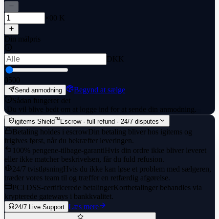
×00 K
Din målpris
DKK
0
500
Begynd at sælge
Send anmodning
Sådan fungerer det
·
Du vil blive bedt om at logge ind for at sende din anmodning.
™
igitems Shield
Escrow · full refund · 24/7 disputes
Betaling holdes i escrow
Din betaling bliver hos igitems og
frigives først, når du bekræfter leveringen.
100% pengene-tilbage-garanti
Hvis din ordre ikke bliver leveret
eller ikke matcher beskrivelsen, får du fuld refusion.
24/7 tvistløsning
Hvis du ikke kan løse et problem med sælgeren,
træder vores team til og træffer en retfærdig afgørelse.
PCI DSS-certificerede betalinger
Kortbetalinger behandles via
krypterede gateways i bankkvalitet.
Læs mere
24/7 Live Support