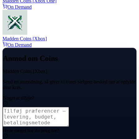
Madden Coins [Xbox One]
On Demand
Madden Coins [Xbox]
On Demand
Anmod om Coins
Madden Coins [Xbox]
Send en anmodning, så giver vi vores sælgere besked om at opfylde
dine krav.
Noget at tilføje?
Hvor meget har du brug for?