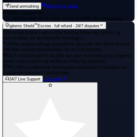
Begynd at sælge
Send anmodning
Sådan fungerer det
·
Du vil blive bedt om at logge ind for at sende din anmodning.
™
igitems Shield
Escrow · full refund · 24/7 disputes
Betaling holdes i escrow
Din betaling bliver hos igitems og
frigives først, når du bekræfter leveringen.
100% pengene-tilbage-garanti
Hvis din ordre ikke bliver leveret
eller ikke matcher beskrivelsen, får du fuld refusion.
24/7 tvistløsning
Hvis du ikke kan løse et problem med sælgeren,
træder vores team til og træffer en retfærdig afgørelse.
PCI DSS-certificerede betalinger
Kortbetalinger behandles via
krypterede gateways i bankkvalitet.
Læs mere
24/7 Live Support