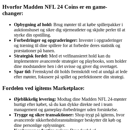
Hvorfor Madden NFL 24 Coins er en game-
changer:
Opbygning af hold:
Brug mønter til at købe spillerpakker i
auktionshuset og sikre dig stjerneatleter og skjulte perler til at
styrke din opstilling.
Forbedringer og opgraderinger:
Invester i opgraderinger
og træning til dine spillere for at forbedre deres statistik og
præstationer på banen.
Strategisk fordel:
Med et velfinansieret hold kan du
implementere avancerede strategier og playbooks, som holder
dine modstandere hen i det uvisse og giver dig overtaget.
Spar tid:
Fremskynd dit holds fremskridt ved at undgå at lede
efter mønter, fokusere på spillet og perfektionere din strategi.
Fordelen ved igitems Marketplace:
Øjeblikkelig levering:
Modtag dine Madden NFL 24-mønter
hurtigt efter købet, så du kan dykke direkte ned i team
management og gameplay-forbedringer uden forsinkelse.
Trygge og sikre transaktioner:
Shop trygt på igitems, hvor
avancerede sikkerhedsforanstaltninger beskytter dit køb og
dine personlige oplysninger.