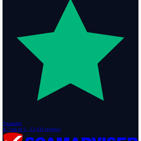
Trustpilot
4.7
out of 5 ·
12,431
reviews