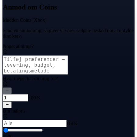
Anmod om Coins
Madden Coins [Xbox]
Send en anmodning, så giver vi vores sælgere besked om at opfylde
dine krav.
Noget at tilføje?
Hvor meget har du brug for?
×00 K
Din målpris
DKK
0
500