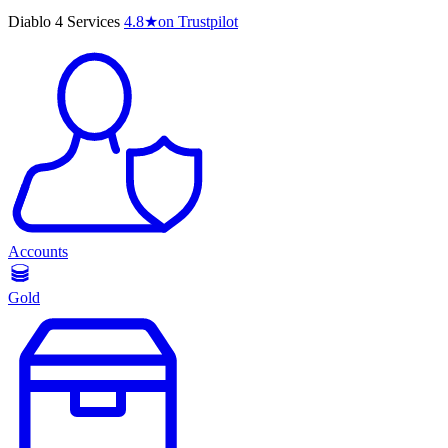
Diablo 4 Services
4.8
★
on Trustpilot
Accounts
Gold