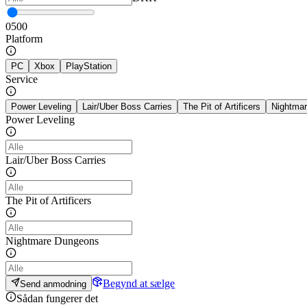
0
500
Platform
PC
Xbox
PlayStation
Service
Power Leveling
Lair/Uber Boss Carries
The Pit of Artificers
Nightma
Power Leveling
Lair/Uber Boss Carries
The Pit of Artificers
Nightmare Dungeons
Begynd at sælge
Send anmodning
Sådan fungerer det