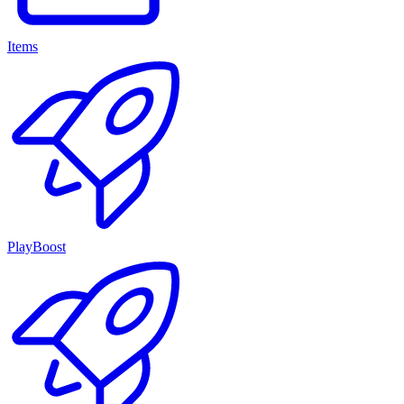
Items
PlayBoost