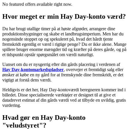
No featured offers available right now.
Hvor meget er min Hay Day-konto værd?
Du har brugt utallige timer på at høste afgrøder, arrangere dine
produktionsbygninger og skabe et landbrugsimperium. Men har du
nogensinde stoppet op og spekuleret på, hvad det hårdt tjente
fremskridt egentlig er værd i rigtige penge? Du er ikke alene. Mange
spillere bruger enorme mængder tid og kræfter på deres gårde, og på
et tidspunkt opstår spørgsmålet om værdi naturligt.
Uanset om du er nysgerrig efter din gårds placering i verdenen af
Hay Day-kontomarkedspladser
, overvejer et fremtidigt salg eller
ønsker at købe en ny gård for at fremskynde dine fremskridt, er det
vigtigt at forstå dens værdi.
Heldigvis er det her, Hay Day-kontoværdi beregneren kommer ind i
billedet. Disse specialiserede værktøjer er designet til at give et
datadrevet estimat af din gårds værdi ved at tilbyde en uvildig, gratis
vurdering.
Hvad gør en Hay Day-konto
"veludstyret"?