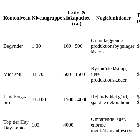
Lade- &
E
Kontoniveau
Niveaugruppe
silokapacitet
Nøglefunktioner
p
(ca.)
Grundlæggende
Begynder
1-30
100 - 500
produktionsbygninger
$
låst op.
Byområde låst op,
Midt-spil
31-70
500 - 1500
flere
$
produktionskæder.
Landbrugs-
Højt udviklet gård,
$
71-100
1500 - 4000
pro
sjældne dekorationer.
$
Omfattende lager,
Top-tier Hay
100+
4000+
enorme
$
Day-konto
mønt-/diamantreserver.