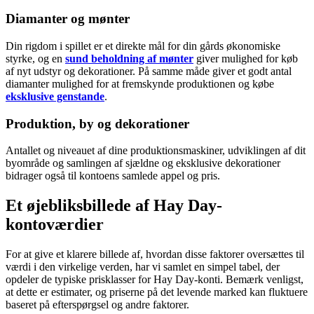
Diamanter og mønter
Din rigdom i spillet er et direkte mål for din gårds økonomiske
styrke, og en
sund beholdning af mønter
giver mulighed for køb
af nyt udstyr og dekorationer. På samme måde giver et godt antal
diamanter mulighed for at fremskynde produktionen og købe
eksklusive genstande
.
Produktion, by og dekorationer
Antallet og niveauet af dine produktionsmaskiner, udviklingen af dit
byområde og samlingen af sjældne og eksklusive dekorationer
bidrager også til kontoens samlede appel og pris.
Et øjebliksbillede af Hay Day-
kontoværdier
For at give et klarere billede af, hvordan disse faktorer oversættes til
værdi i den virkelige verden, har vi samlet en simpel tabel, der
opdeler de typiske prisklasser for Hay Day-konti. Bemærk venligst,
at dette er estimater, og priserne på det levende marked kan fluktuere
baseret på efterspørgsel og andre faktorer.