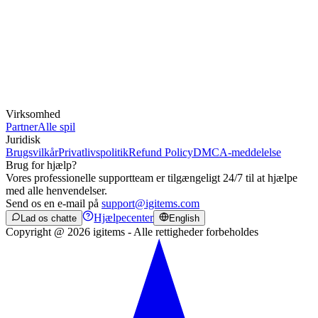
Virksomhed
Partner
Alle spil
Juridisk
Brugsvilkår
Privatlivspolitik
Refund Policy
DMCA-meddelelse
Brug for hjælp?
Vores professionelle supportteam er tilgængeligt 24/7 til at hjælpe
med alle henvendelser.
Send os en e-mail på
support@igitems.com
Hjælpecenter
Lad os chatte
English
Copyright @ 2026 igitems - Alle rettigheder forbeholdes