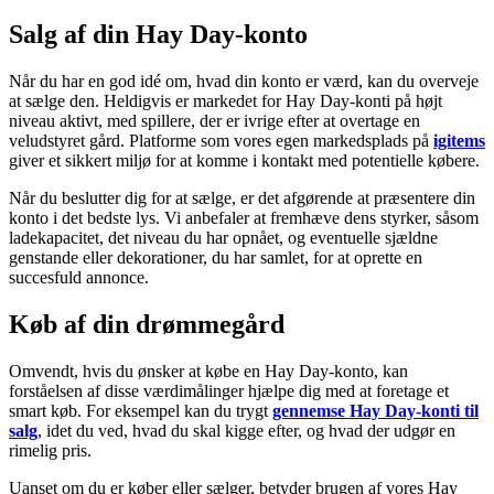
Salg af din Hay Day-konto
Når du har en god idé om, hvad din konto er værd, kan du overveje
at sælge den. Heldigvis er markedet for Hay Day-konti på højt
niveau aktivt, med spillere, der er ivrige efter at overtage en
veludstyret gård. Platforme som vores egen markedsplads på
igitems
giver et sikkert miljø for at komme i kontakt med potentielle købere.
Når du beslutter dig for at sælge, er det afgørende at præsentere din
konto i det bedste lys. Vi anbefaler at fremhæve dens styrker, såsom
ladekapacitet, det niveau du har opnået, og eventuelle sjældne
genstande eller dekorationer, du har samlet, for at oprette en
succesfuld annonce.
Køb af din drømmegård
Omvendt, hvis du ønsker at købe en Hay Day-konto, kan
forståelsen af disse værdimålinger hjælpe dig med at foretage et
smart køb. For eksempel kan du trygt
gennemse Hay Day-konti til
salg
, idet du ved, hvad du skal kigge efter, og hvad der udgør en
rimelig pris.
Uanset om du er køber eller sælger, betyder brugen af vores Hay