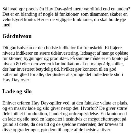
Så hvad gør præcis én Hay Day-gård mere værdifuld end en anden?
Det er en blanding af nogle få funktioner, som tilsammen skaber en
veludstyret konto. Her er de vigtigste funktioner, du skal holde øje
med:
Gårdniveau
Dit gårdsniveau er den bedste indikator for fremskridt. Et højere
niveau indikerer en større tidsinvestering, ledsaget af mange oplåste
funktioner, bygninger og produkter. På samme måde er en konto på
niveau 80 eller derover en klar indikation af en mangeårig spiller,
der har investeret betydelig tid, hvilket gør kontoen til en god
købsmulighed for alle, der ønsker at springe det indledende slid i
Hay Day over.
Lade og silo
Enhver erfaren Hay Day-spiller ved, at den faktiske valuta er plads,
og en massiv lade og silo giver netop det. Hvorfor? De giver større
fleksibilitet i produktion, handel og ordreopfyldelse. En konto med
en lade og silo med en kapacitet i tusindvis er meget eftertragtet på
grund af dette, da den tid og de sjældne materialer, der kræves til
disse opgraderinger, gør dem til nogle af de bedste aktiver.