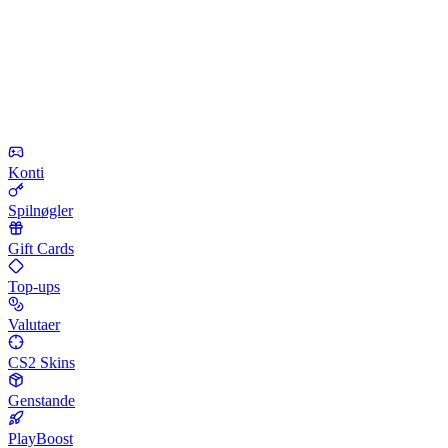
Konti
Spilnøgler
Gift Cards
Top-ups
Valutaer
CS2 Skins
Genstande
PlayBoost