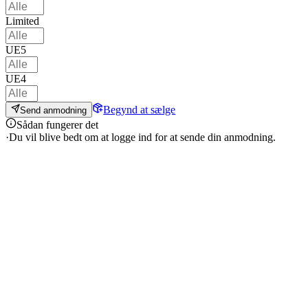
Limited
UE5
UE4
Begynd at sælge
Send anmodning
Sådan fungerer det
·
Du vil blive bedt om at logge ind for at sende din anmodning.