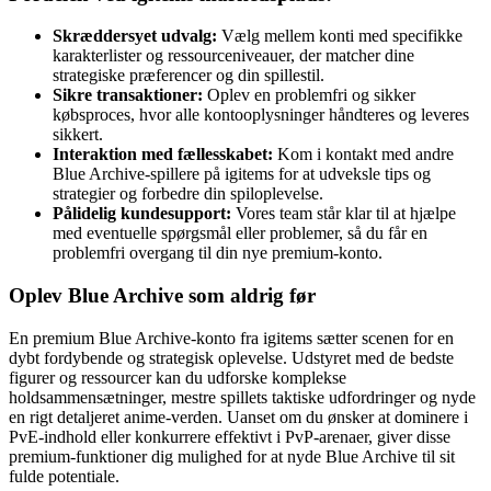
Skræddersyet udvalg:
Vælg mellem konti med specifikke
karakterlister og ressourceniveauer, der matcher dine
strategiske præferencer og din spillestil.
Sikre transaktioner:
Oplev en problemfri og sikker
købsproces, hvor alle kontooplysninger håndteres og leveres
sikkert.
Interaktion med fællesskabet:
Kom i kontakt med andre
Blue Archive-spillere på igitems for at udveksle tips og
strategier og forbedre din spiloplevelse.
Pålidelig kundesupport:
Vores team står klar til at hjælpe
med eventuelle spørgsmål eller problemer, så du får en
problemfri overgang til din nye premium-konto.
Oplev Blue Archive som aldrig før
En premium Blue Archive-konto fra igitems sætter scenen for en
dybt fordybende og strategisk oplevelse. Udstyret med de bedste
figurer og ressourcer kan du udforske komplekse
holdsammensætninger, mestre spillets taktiske udfordringer og nyde
en rigt detaljeret anime-verden. Uanset om du ønsker at dominere i
PvE-indhold eller konkurrere effektivt i PvP-arenaer, giver disse
premium-funktioner dig mulighed for at nyde Blue Archive til sit
fulde potentiale.