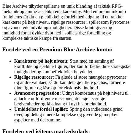
Blue Archive tilbyder spillerne en unik blanding af taktisk RPG-
mekanik og anime-æstetik i en akademiby. Med en premiumkonto
fra igitems får du en øjeblikkelig fordel med adgang til en række
karakterer på højt niveau, rigelige ressourcer i spillet som Pyroxenes
og avancerede udviklingsmuligheder. Disse konti giver dig
mulighed for at dykke dybt ned i spillets rige fortælling og
komplekse taktiske kampe fra starten.
Fordele ved en Premium Blue Archive-konto:
Karakterer på højt niveau:
Start med en samling af
kraftfulde og sjældne figurer, der kan forbedre dine strategiske
muligheder og kampeffektivitet betydeligt.
Rigelige ressourcer:
Få glæde af store mængder pyroxener
og andre valutaer, så du kan deltage i flere gachas, forbedre
dine figurer og låse op for eksklusivt indhold.
Avanceret progression:
Udnyt kontostatus på højt niveau til
at tackle udfordrende missioner, deltage i særlige
begivenheder og få adgang til nyt historieindhold.
Umiddelbar fordel i spillet:
Spring den indledende grind
over, og deltag i mere komplekse og givende gameplay-
aspekter med det samme.
Fordelen ved igitems markedsplads: