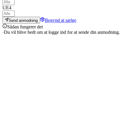
UE4
Begynd at sælge
Send anmodning
Sådan fungerer det
·
Du vil blive bedt om at logge ind for at sende din anmodning.