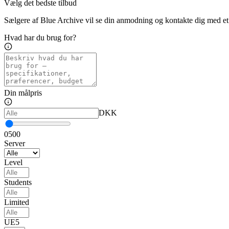
Vælg det bedste tilbud
Sælgere af Blue Archive vil se din anmodning og kontakte dig med et 
Hvad har du brug for?
Din målpris
DKK
0
500
Server
Level
Students
Limited
UE5