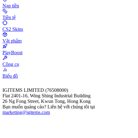
Nạp tiền
Tiền tệ
CS2 Skins
Vật phẩm
PlayBoost
Công cụ
Biểu đồ
IGITEMS LIMITED (76508000)
Flat 2401-16, Wing Shing Industrial Building
26 Ng Fong Street, Kwun Tong, Hong Kong
Bạn muốn quảng cáo? Liên hệ với chúng tôi tại
marketing@igitems.com