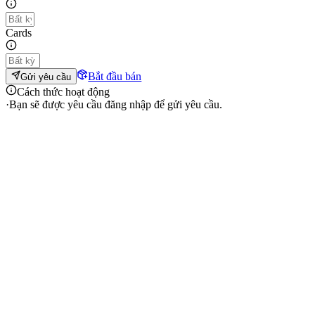
Cards
Bắt đầu bán
Gửi yêu cầu
Cách thức hoạt động
·
Bạn sẽ được yêu cầu đăng nhập để gửi yêu cầu.