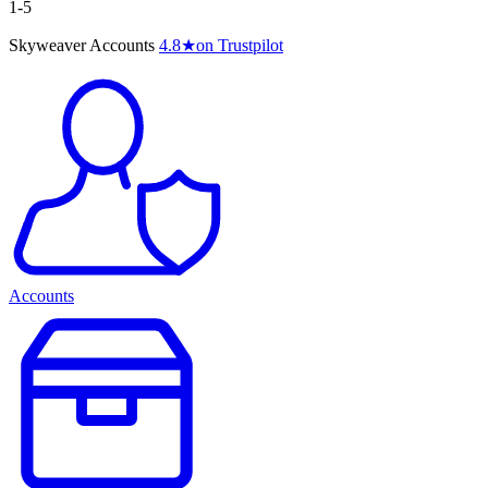
1-5
Skyweaver Accounts
4.8
★
on Trustpilot
Accounts