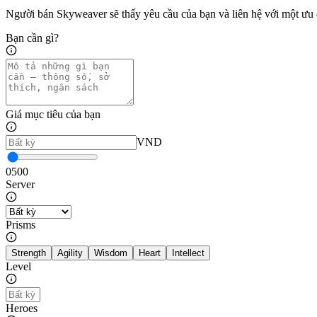
Người bán Skyweaver sẽ thấy yêu cầu của bạn và liên hệ với một ưu 
Bạn cần gì?
Giá mục tiêu của bạn
VND
0
500
Server
Prisms
Strength
Agility
Wisdom
Heart
Intellect
Level
Heroes