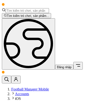
Tìm kiếm trò chơi, sản phẩm...
Đăng nhập
Football Manager Mobile
Accounts
iOS