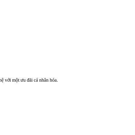
hệ với một ưu đãi cá nhân hóa.