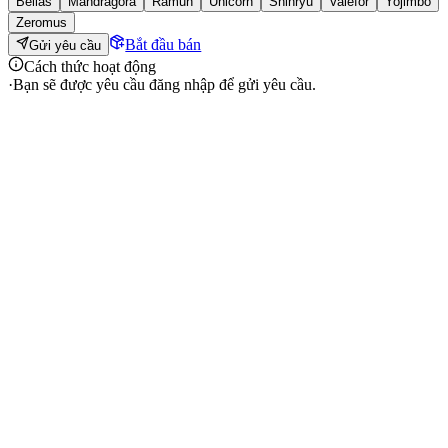
Belias
Mandragora
Ramuh
Unicorn
Shinryu
Valefor
Yojimbo
Zeromus
Bắt đầu bán
Gửi yêu cầu
Cách thức hoạt động
·
Bạn sẽ được yêu cầu đăng nhập để gửi yêu cầu.