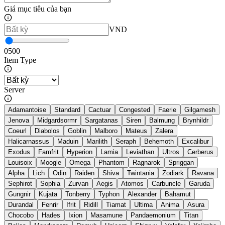
Giá mục tiêu của bạn
VND
0
500
Item Type
Server
Adamantoise
Standard
Cactuar
Congested
Faerie
Gilgamesh
Jenova
Midgardsormr
Sargatanas
Siren
Balmung
Brynhildr
Coeurl
Diabolos
Goblin
Malboro
Mateus
Zalera
Halicarnassus
Maduin
Marilith
Seraph
Behemoth
Excalibur
Exodus
Famfrit
Hyperion
Lamia
Leviathan
Ultros
Cerberus
Louisoix
Moogle
Omega
Phantom
Ragnarok
Spriggan
Alpha
Lich
Odin
Raiden
Shiva
Twintania
Zodiark
Ravana
Sephirot
Sophia
Zurvan
Aegis
Atomos
Carbuncle
Garuda
Gungnir
Kujata
Tonberry
Typhon
Alexander
Bahamut
Durandal
Fenrir
Ifrit
Ridill
Tiamat
Ultima
Anima
Asura
Chocobo
Hades
Ixion
Masamune
Pandaemonium
Titan