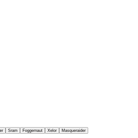
er
Sram
Foggernaut
Xelor
Masqueraider