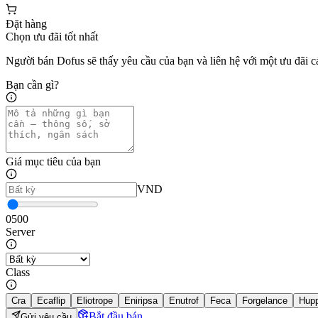
Đặt hàng
Chọn ưu đãi tốt nhất
Người bán Dofus sẽ thấy yêu cầu của bạn và liên hệ với một ưu đãi c
Bạn cần gì?
Giá mục tiêu của bạn
VND
0
500
Server
Class
Cra
Ecaflip
Eliotrope
Eniripsa
Enutrof
Feca
Forgelance
Hup
Bắt đầu bán
Gửi yêu cầu