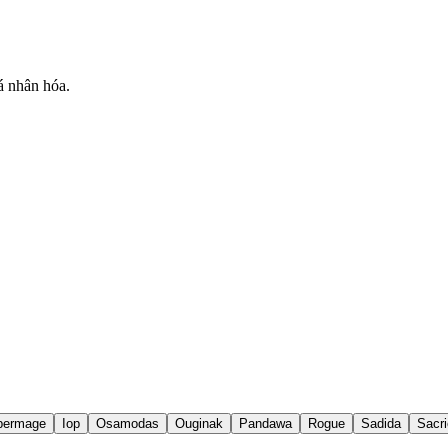
á nhân hóa.
permage
Iop
Osamodas
Ouginak
Pandawa
Rogue
Sadida
Sacri