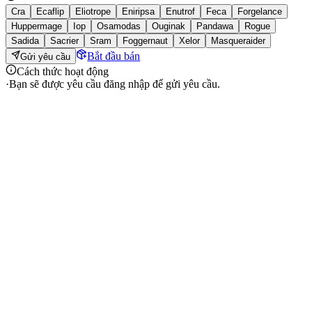
Cra
Ecaflip
Eliotrope
Eniripsa
Enutrof
Feca
Forgelance
Huppermage
Iop
Osamodas
Ouginak
Pandawa
Rogue
Sadida
Sacrier
Sram
Foggernaut
Xelor
Masqueraider
Bắt đầu bán
Gửi yêu cầu
Cách thức hoạt động
·
Bạn sẽ được yêu cầu đăng nhập để gửi yêu cầu.