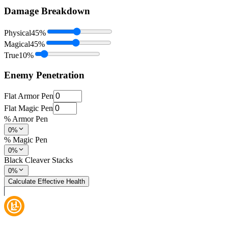
Damage Breakdown
Physical
45
%
Magical
45
%
True
10
%
Enemy Penetration
Flat Armor Pen
Flat Magic Pen
% Armor Pen
0%
% Magic Pen
0%
Black Cleaver Stacks
0%
Calculate Effective Health