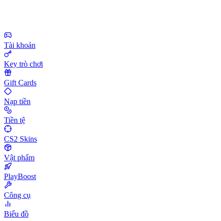
Tài khoản
Key trò chơi
Gift Cards
Nạp tiền
Tiền tệ
CS2 Skins
Vật phẩm
PlayBoost
Công cụ
Biểu đồ