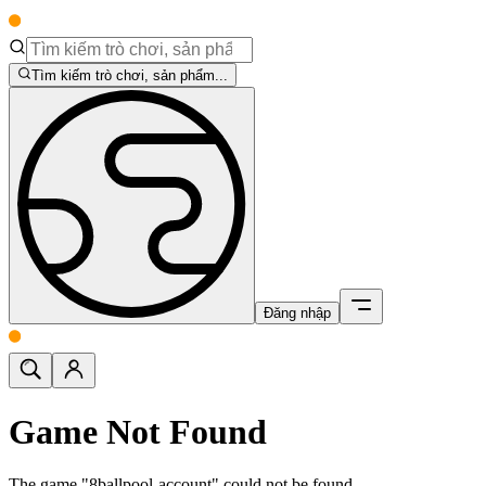
Tìm kiếm trò chơi, sản phẩm...
Đăng nhập
Game Not Found
The game "8ballpool-account" could not be found.