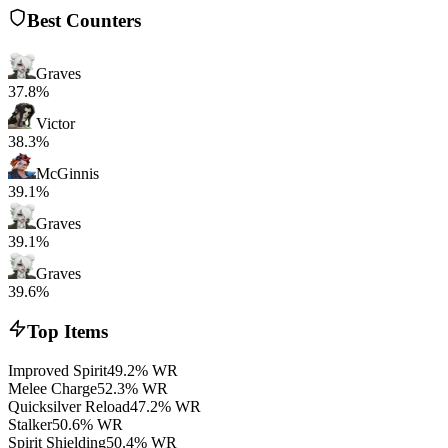
Best Counters
Graves
37.8%
Victor
38.3%
McGinnis
39.1%
Graves
39.1%
Graves
39.6%
Top Items
Improved Spirit
49.2% WR
Melee Charge
52.3% WR
Quicksilver Reload
47.2% WR
Stalker
50.6% WR
Spirit Shielding
50.4% WR