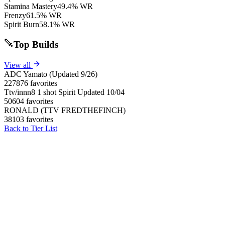
Stamina Mastery
49.4% WR
Frenzy
61.5% WR
Spirit Burn
58.1% WR
Top Builds
View all
ADC Yamato (Updated 9/26)
227876 favorites
Ttv/innn8 1 shot Spirit Updated 10/04
50604 favorites
RONALD (TTV FREDTHEFINCH)
38103 favorites
Back to Tier List