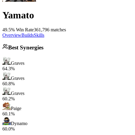
Yamato
49.5% Win Rate
361,796 matches
Overview
Builds
Skills
Best Synergies
Graves
64.3%
Graves
60.8%
Graves
60.2%
Paige
60.1%
Dynamo
60.0%