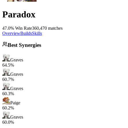
Paradox
47.0% Win Rate
360,470 matches
Overview
Builds
Skills
Best Synergies
Graves
64.5%
Graves
60.7%
Graves
60.3%
Paige
60.2%
Graves
60.0%