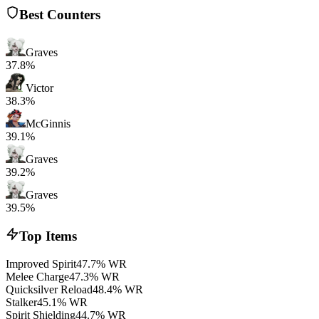
Best Counters
Graves
37.8%
Victor
38.3%
McGinnis
39.1%
Graves
39.2%
Graves
39.5%
Top Items
Improved Spirit
47.7% WR
Melee Charge
47.3% WR
Quicksilver Reload
48.4% WR
Stalker
45.1% WR
Spirit Shielding
44.7% WR