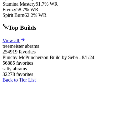
Stamina Mastery
51.7% WR
Frenzy
58.7% WR
Spirit Burn
62.2% WR
Top Builds
View all
treemeister abrams
254919 favorites
Punchy McPuncherson Build by Seba - 8/1/24
56885 favorites
salty abrams
32278 favorites
Back to Tier List