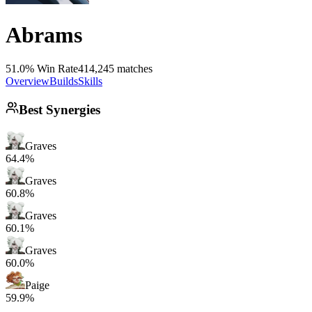
Abrams
51.0% Win Rate
414,245 matches
Overview
Builds
Skills
Best Synergies
Graves
64.4%
Graves
60.8%
Graves
60.1%
Graves
60.0%
Paige
59.9%