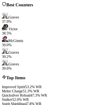
Best Counters
Graves
37.9%
Victor
38.5%
McGinnis
39.0%
Graves
39.2%
Graves
39.6%
Top Items
Improved Spirit
53.2% WR
Melee Charge
51.3% WR
Quicksilver Reload
47.3% WR
Stalker
52.0% WR
Spirit Shielding
47.8% WR