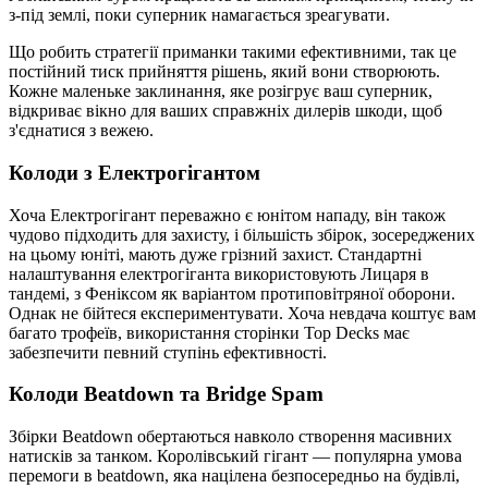
з-під землі, поки суперник намагається зреагувати.
Що робить стратегії приманки такими ефективними, так це
постійний тиск прийняття рішень, який вони створюють.
Кожне маленьке заклинання, яке розігрує ваш суперник,
відкриває вікно для ваших справжніх дилерів шкоди, щоб
з'єднатися з вежею.
Колоди з Електрогігантом
Хоча Електрогігант переважно є юнітом нападу, він також
чудово підходить для захисту, і більшість збірок, зосереджених
на цьому юніті, мають дуже грізний захист. Стандартні
налаштування електрогіганта використовують Лицаря в
тандемі, з Феніксом як варіантом протиповітряної оборони.
Однак не бійтеся експериментувати. Хоча невдача коштує вам
багато трофеїв, використання сторінки Top Decks має
забезпечити певний ступінь ефективності.
Колоди Beatdown та Bridge Spam
Збірки Beatdown обертаються навколо створення масивних
натисків за танком. Королівський гігант — популярна умова
перемоги в beatdown, яка націлена безпосередньо на будівлі,