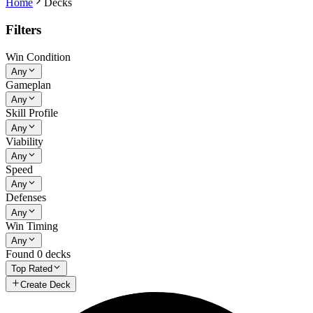
Home
Decks
Filters
Win Condition
Any
Gameplan
Any
Skill Profile
Any
Viability
Any
Speed
Any
Defenses
Any
Win Timing
Any
Found
0
decks
Top Rated
Create Deck