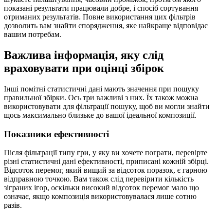
показані результати працювали добре, і спосіб сортування
отриманих результатів. Повне використання цих фільтрів
дозволить вам знайти спорядження, яке найкраще відповідає
вашим потребам.
Важлива інформація, яку слід
враховувати при оцінці збірок
Інші помітні статистичні дані мають значення при пошуку
правильної збірки. Ось три важливі з них. Їх також можна
використовувати для фільтрації пошуку, щоб ви могли знайти
щось максимально близьке до вашої ідеальної композиції.
Показники ефективності
Після фільтрації типу гри, у яку ви хочете пограти, перевірте
різні статистичні дані ефективності, приписані кожній збірці.
Відсоток перемог, який вищий за відсоток поразок, є гарною
відправною точкою. Вам також слід перевірити кількість
зіграних ігор, оскільки високий відсоток перемог мало що
означає, якщо композиція використовувалася лише сотню
разів.