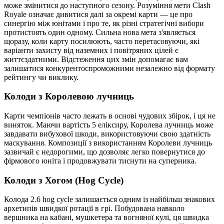
може змінитися до наступного сезону. Розуміння мети Clash
Royale означає дивитися далі за окремі карти — це про
синергію між юнітами і про те, як різні стратегічні вибори
протистоять один одному. Сильна нова мета з'являється
щоразу, коли карту посилюють, часто перетасовуючи, які
варіанти захисту від наземних і повітряних цілей є
життєздатними. Відстеження цих змін допомагає вам
залишатися конкурентоспроможними незалежно від формату
рейтингу чи виклику.
Колоди з Королевою лучниць
Карти чемпіонів часто лежать в основі чудових збірок, і ця не
виняток. Маючи вартість 5 еліксиру, Королева лучниць може
завдавати вибухової шкоди, використовуючи свою здатність
маскування. Композиції з використанням Королеви лучниць
зазвичай є недорогими, що дозволяє легко повернутися до
фірмового юніта і продовжувати тиснути на суперника.
Колоди з Хогом (Hog Cycle)
Колода 2.6 hog cycle залишається одним із найбільш знакових
архетипів швидкої ротації в грі. Побудована навколо
вершника на кабані, мушкетера та вогняної кулі, ця швидка