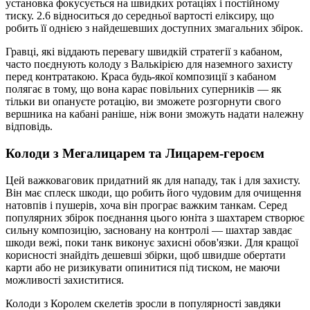
установка фокусується на швидких ротаціях і постійному
тиску. 2.6 відноситься до середньої вартості еліксиру, що
робить її однією з найдешевших доступних змагальних збірок.
Гравці, які віддають перевагу швидкій стратегії з кабаном,
часто поєднують колоду з Валькірією для наземного захисту
перед контратакою. Краса будь-якої композиції з кабаном
полягає в тому, що вона карає повільних суперників — як
тільки ви опануєте ротацію, ви зможете розгорнути свого
вершника на кабані раніше, ніж вони зможуть надати належну
відповідь.
Колоди з Мегалицарем та Лицарем-героєм
Цей важковаговик придатний як для нападу, так і для захисту.
Він має сплеск шкоди, що робить його чудовим для очищення
натовпів і пушерів, хоча він програє важким танкам. Серед
популярних збірок поєднання цього юніта з шахтарем створює
сильну композицію, засновану на контролі — шахтар завдає
шкоди вежі, поки танк виконує захисні обов'язки. Для кращої
корисності знайдіть дешевші збірки, щоб швидше обертати
карти або не ризикувати опинитися під тиском, не маючи
можливості захиститися.
Колоди з Королем скелетів зросли в популярності завдяки