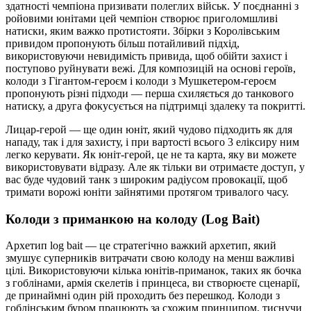
здатності чемпіона призивати полеглих військ. У поєднанні з
ройовими юнітами цей чемпіон створює приголомшливі
натиски, яким важко протистояти. Збірки з Королівським
привидом пропонують більш потайливий підхід,
використовуючи невидимість привида, щоб обійти захист і
поступово руйнувати вежі. Для композицій на основі героїв,
колоди з Гігантом-героєм і колоди з Мушкетером-героєм
пропонують різні підходи — перша схиляється до танкового
натиску, а друга фокусується на підтримці здалеку та покритті.
Лицар-герой — ще один юніт, який чудово підходить як для
нападу, так і для захисту, і при вартості всього 3 еліксиру ним
легко керувати. Як юніт-герой, це не та карта, яку ви можете
використовувати відразу. Але як тільки ви отримаєте доступ, у
вас буде чудовий танк з широким радіусом провокації, щоб
тримати ворожі юніти зайнятими протягом тривалого часу.
Колоди з приманкою на колоду (Log Bait)
Архетип log bait — це стратегічно важкий архетип, який
змушує суперників витрачати свою колоду на менш важливі
цілі. Використовуючи кілька юнітів-приманок, таких як бочка
з гоблінами, армія скелетів і принцеса, ви створюєте сценарії,
де принаймні один рій проходить без перешкод. Колоди з
гоблінським буром працюють за схожим принципом, тиснучи