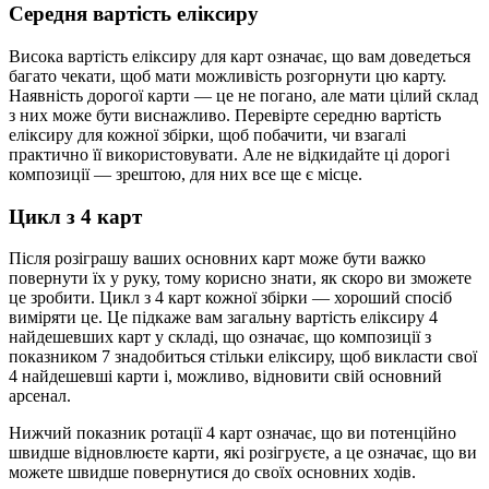
Середня вартість еліксиру
Висока вартість еліксиру для карт означає, що вам доведеться
багато чекати, щоб мати можливість розгорнути цю карту.
Наявність дорогої карти — це не погано, але мати цілий склад
з них може бути виснажливо. Перевірте середню вартість
еліксиру для кожної збірки, щоб побачити, чи взагалі
практично її використовувати. Але не відкидайте ці дорогі
композиції — зрештою, для них все ще є місце.
Цикл з 4 карт
Після розіграшу ваших основних карт може бути важко
повернути їх у руку, тому корисно знати, як скоро ви зможете
це зробити. Цикл з 4 карт кожної збірки — хороший спосіб
виміряти це. Це підкаже вам загальну вартість еліксиру 4
найдешевших карт у складі, що означає, що композиції з
показником 7 знадобиться стільки еліксиру, щоб викласти свої
4 найдешевші карти і, можливо, відновити свій основний
арсенал.
Нижчий показник ротації 4 карт означає, що ви потенційно
швидше відновлюєте карти, які розігруєте, а це означає, що ви
можете швидше повернутися до своїх основних ходів.