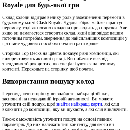
Royale для будь-якої гри
Склад колоди відіграє велику роль у забезпеченні перемоги в
будь-якому матчі Clash Royale. Чудова збірка майже гарантує
перемогу, тоді як погано складена призводить до поразки. Але
якщо ви намагаєтеся створити склад, який відповідає вашим
поточним потребам, звернення до найсильніших композицій у
грі стане чудовим способом почати грати краще.
Сторінка Top Decks на igitems показує різні композиції, які
використовують активні гравці. Ви побачите все: від
трендових збірок до тих, що спеціалізуються на певному
контенті. Переходьте на сторінку, щоб почати.
Використання пошуку колод
Переглядаючи сторінку, ви знайдете найкращі збірки,
засновані на нещодавній ігровій активності. Ви можете
уточнити свій пошук, щоб
знайти найкращі карти
, які слід
включити до композиції, яку ви шукаєте, а які слід виключити.
Також є можливість уточнити пошук на основі певних
параметрів. До них належать тип контенту, для якого ви
шукаєте налаштування, часовий проміжок, протягом якого