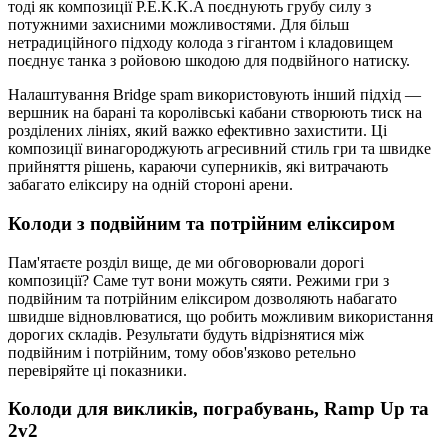
тоді як композиції P.E.K.K.A поєднують грубу силу з
потужними захисними можливостями. Для більш
нетрадиційного підходу колода з гігантом і кладовищем
поєднує танка з ройовою шкодою для подвійного натиску.
Налаштування Bridge spam використовують інший підхід —
вершник на барані та королівські кабани створюють тиск на
розділених лініях, який важко ефективно захистити. Ці
композиції винагороджують агресивний стиль гри та швидке
прийняття рішень, караючи суперників, які витрачають
забагато еліксиру на одній стороні арени.
Колоди з подвійним та потрійним еліксиром
Пам'ятаєте розділ вище, де ми обговорювали дорогі
композиції? Саме тут вони можуть сяяти. Режими гри з
подвійним та потрійним еліксиром дозволяють набагато
швидше відновлюватися, що робить можливим використання
дорогих складів. Результати будуть відрізнятися між
подвійним і потрійним, тому обов'язково ретельно
перевіряйте ці показники.
Колоди для викликів, пограбувань, Ramp Up та
2v2