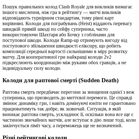
Пошук правильних колод Clash Royale для викликів вимагає
іншого мислення, ніж гра в рейтингу — матчі викликів
відповідають турнірним стандартам, тому рівні карт
вирівняні. Колоди для пограбувань (Heist) віддають перевагу
швидкій прямій шкоді по сейфу суперника, часто
використовуючи Шахтаря або Бочку з гоблінами для
поступової шкоди. Колоди Ramp-up отримують вигоду від
поступового збільшення швидкості еліксиру, що робить
композиції середньої вартості сильнішими в міру розвитку
матчу. Для кооперативної гри найкращі колоди 2v2
підкреслюють координацію між руками обох гравців, а не
індивідуальну силу колоди.
Колоди для раптової смерті (Sudden Death)
Раптова смерть передбачає перегони за знищення однієї з веж
суперника, що призводить до миттєвої перемоги. Це справді
змінює динаміку гри, і навіть домінуючі юніти не гарантовано
працюватимуть так добре, як зазвичай. Ситуація, в якій
виникає раптова смерть, ускладнює її, оскільки вона все ще є
частиною звичайних матчів, але вступає в дію лише тоді, коли
закінчується ліміт часу, а переможець ще не визначений.
Різні рейтингові колоди