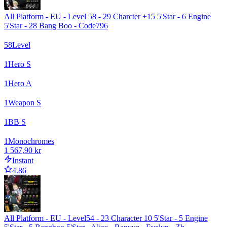
All Platform - EU - Level 58 - 29 Charcter +15 5'Star - 6 Engine
5'Star - 28 Bang Boo - Code796
58
Level
1
Hero S
1
Hero A
1
Weapon S
1
BB S
1
Monochromes
1 567,90 kr
Instant
4.86
All Platform - EU - Level54 - 23 Character 10 5'Star - 5 Engine