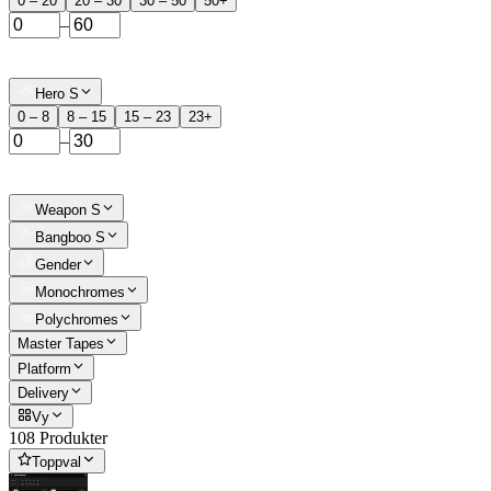
0 – 20
20 – 30
30 – 50
50+
–
Hero S
0 – 8
8 – 15
15 – 23
23+
–
Weapon S
Bangboo S
Gender
Monochromes
Polychromes
Master Tapes
Platform
Delivery
Vy
108 Produkter
Toppval