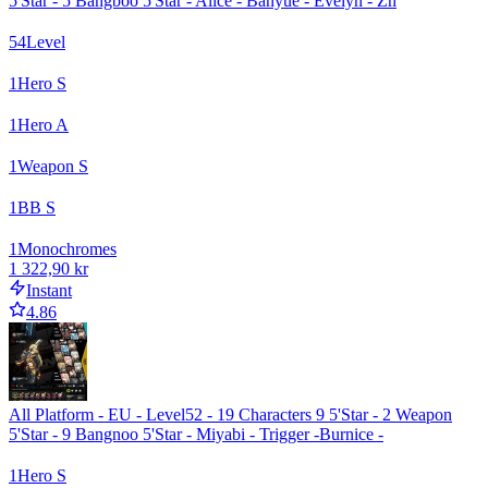
5'Star - 5 Bangboo 5'Star - Alice - Banyue - Evelyn - Zh
54
Level
1
Hero S
1
Hero A
1
Weapon S
1
BB S
1
Monochromes
1 322,90 kr
Instant
4.86
All Platform - EU - Level52 - 19 Characters 9 5'Star - 2 Weapon
5'Star - 9 Bangnoo 5'Star - Miyabi - Trigger -Burnice -
1
Hero S