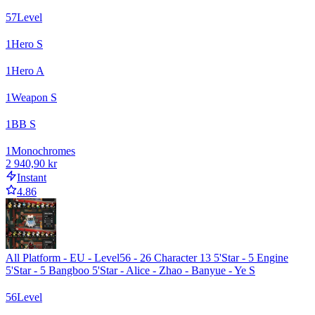
57
Level
1
Hero S
1
Hero A
1
Weapon S
1
BB S
1
Monochromes
2 940,90 kr
Instant
4.86
All Platform - EU - Level56 - 26 Character 13 5'Star - 5 Engine
5'Star - 5 Bangboo 5'Star - Alice - Zhao - Banyue - Ye S
56
Level