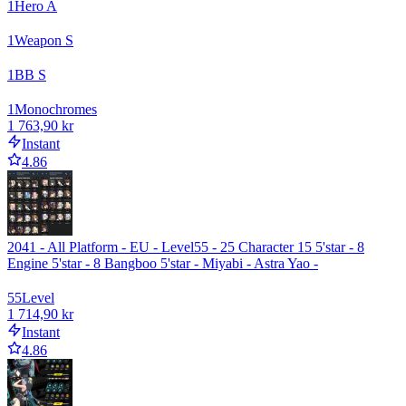
1
Hero A
1
Weapon S
1
BB S
1
Monochromes
1 763,90 kr
Instant
4.86
2041 - All Platform - EU - Level55 - 25 Character 15 5'star - 8
Engine 5'star - 8 Bangboo 5'star - Miyabi - Astra Yao -
55
Level
1 714,90 kr
Instant
4.86