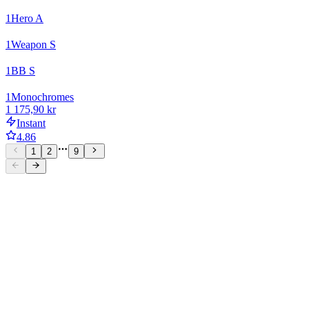
1
Hero A
1
Weapon S
1
BB S
1
Monochromes
1 175,90 kr
Instant
4.86
1
2
9