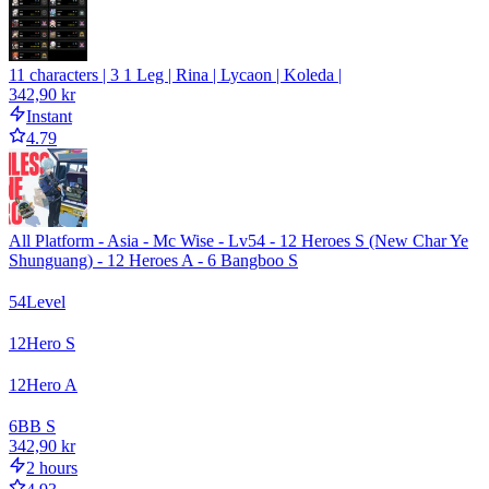
11 characters | 3 1 Leg | Rina | Lycaon | Koleda |
342,90 kr
Instant
4.79
All Platform - Asia - Mc Wise - Lv54 - 12 Heroes S (New Char Ye
Shunguang) - 12 Heroes A - 6 Bangboo S
54
Level
12
Hero S
12
Hero A
6
BB S
342,90 kr
2 hours