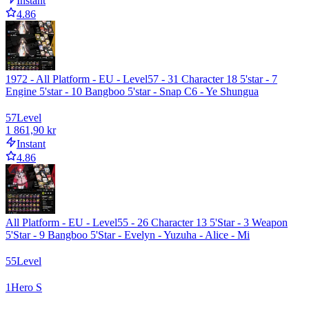
Instant
4.86
1972 - All Platform - EU - Level57 - 31 Character 18 5'star - 7
Engine 5'star - 10 Bangboo 5'star - Snap C6 - Ye Shungua
57
Level
1 861,90 kr
Instant
4.86
All Platform - EU - Level55 - 26 Character 13 5'Star - 3 Weapon
5'Star - 9 Bangboo 5'Star - Evelyn - Yuzuha - Alice - Mi
55
Level
1
Hero S