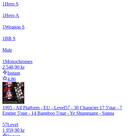
1
Hero S
1
Hero A
1
Weapon S
1
BB S
Male
1
Monochromes
2 548,90 kr
Instant
4.86
1995 - All Platform - EU - Level57 - 30 Character 17 5'star - 7
Engine 5'star - 14 Bangboo 5'star - Ye Shunguang - Sunna
57
Level
1 959,90 kr