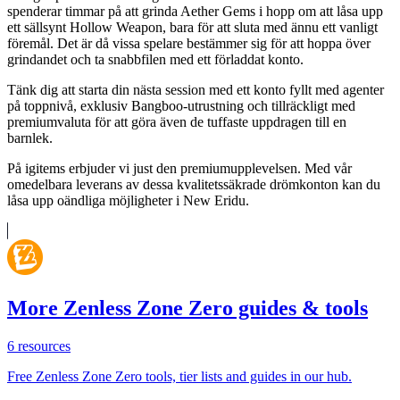
spenderar timmar på att grinda Aether Gems i hopp om att låsa upp
ett sällsynt Hollow Weapon, bara för att sluta med ännu ett vanligt
föremål. Det är då vissa spelare bestämmer sig för att hoppa över
grindandet och ta snabbfilen med ett förladdat konto.
Tänk dig att starta din nästa session med ett konto fyllt med agenter
på toppnivå, exklusiv Bangboo-utrustning och tillräckligt med
premiumvaluta för att göra även de tuffaste uppdragen till en
barnlek.
På igitems erbjuder vi just den premiumupplevelsen. Med vår
omedelbara leverans av dessa kvalitetssäkrade drömkonton kan du
låsa upp oändliga möjligheter i New Eridu.
More Zenless Zone Zero guides & tools
6
resources
Free Zenless Zone Zero tools, tier lists and guides in our hub.