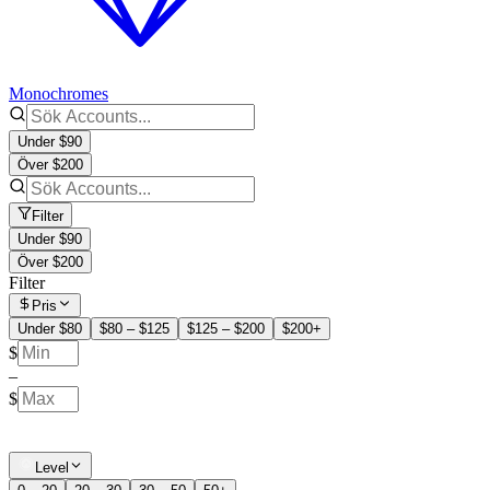
Monochromes
Under $90
Över $200
Filter
Under $90
Över $200
Filter
Pris
Under $80
$80 – $125
$125 – $200
$200+
$
–
$
Level