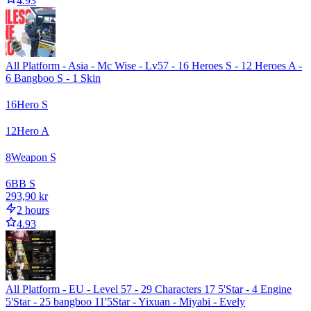
4.93
All Platform - Asia - Mc Wise - Lv57 - 16 Heroes S - 12 Heroes A -
6 Bangboo S - 1 Skin
16
Hero S
12
Hero A
8
Weapon S
6
BB S
293,90 kr
2 hours
4.93
All Platform - EU - Level 57 - 29 Characters 17 5'Star - 4 Engine
5'Star - 25 bangboo 11'5Star - Yixuan - Miyabi - Evely