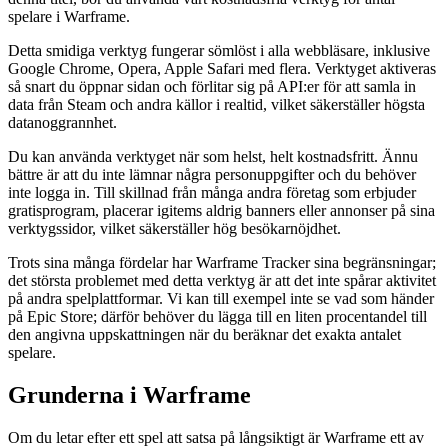
spelare i Warframe.
Detta smidiga verktyg fungerar sömlöst i alla webbläsare, inklusive
Google Chrome, Opera, Apple Safari med flera. Verktyget aktiveras
så snart du öppnar sidan och förlitar sig på API:er för att samla in
data från Steam och andra källor i realtid, vilket säkerställer högsta
datanoggrannhet.
Du kan använda verktyget när som helst, helt kostnadsfritt. Ännu
bättre är att du inte lämnar några personuppgifter och du behöver
inte logga in. Till skillnad från många andra företag som erbjuder
gratisprogram, placerar igitems aldrig banners eller annonser på sina
verktygssidor, vilket säkerställer hög besökarnöjdhet.
Trots sina många fördelar har Warframe Tracker sina begränsningar;
det största problemet med detta verktyg är att det inte spårar aktivitet
på andra spelplattformar. Vi kan till exempel inte se vad som händer
på Epic Store; därför behöver du lägga till en liten procentandel till
den angivna uppskattningen när du beräknar det exakta antalet
spelare.
Grunderna i Warframe
Om du letar efter ett spel att satsa på långsiktigt är Warframe ett av