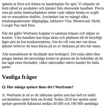
igitems är först och främst en handelsplats för spel. Vi erbjuder ett
brett utbud av produkter och tjänster från oberoende handlare. Precis
som på andra marknadsplatser måste varje säljare betala en avgift
när en transaktion slutförs. Användare har en mängd olika
betalningsalternativ tillgängliga, inklusive Visa, Mastercard, Skrill,
Google Pay med flera.
När det gäller Warframe kopplar vi samman köpare och säljare av
konton. Våra handlare kan köpa skins och platinum till ett betydligt
lägre pris än hos konkurrenterna. Om du vill veta mer om dessa
tjänster behöver du bara klicka på en av länkarna på den här sidan.
Alla transaktioner är skyddade mot bedrägeri. Det enda sättet dina
pengar lämnar det personliga kontot är genom att du bekräftar att du
har tagit emot föremålet, vilket säkerställer rättvis handel för båda
parter.
Vanliga frågor
Q: Hur många spelare finns det i Warframe?
A: Warframe är ett av de sällsynta spelen som har haft en stabil
användarbas under hela sin livstid. Sedan 2016 har spelets antal
spelare generellt fluktuerat mellan 40 000 och 180 000 samtidiga