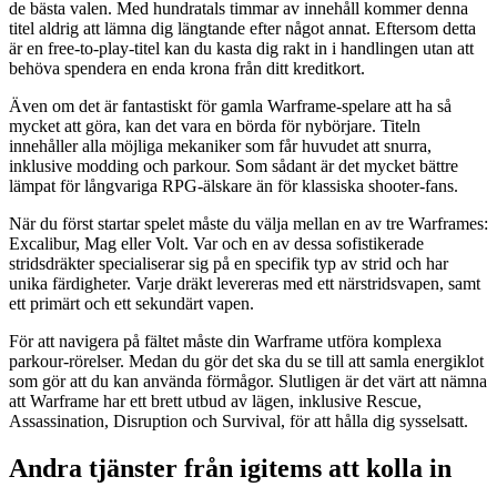
de bästa valen. Med hundratals timmar av innehåll kommer denna
titel aldrig att lämna dig längtande efter något annat. Eftersom detta
är en free-to-play-titel kan du kasta dig rakt in i handlingen utan att
behöva spendera en enda krona från ditt kreditkort.
Även om det är fantastiskt för gamla Warframe-spelare att ha så
mycket att göra, kan det vara en börda för nybörjare. Titeln
innehåller alla möjliga mekaniker som får huvudet att snurra,
inklusive modding och parkour. Som sådant är det mycket bättre
lämpat för långvariga RPG-älskare än för klassiska shooter-fans.
När du först startar spelet måste du välja mellan en av tre Warframes:
Excalibur, Mag eller Volt. Var och en av dessa sofistikerade
stridsdräkter specialiserar sig på en specifik typ av strid och har
unika färdigheter. Varje dräkt levereras med ett närstridsvapen, samt
ett primärt och ett sekundärt vapen.
För att navigera på fältet måste din Warframe utföra komplexa
parkour-rörelser. Medan du gör det ska du se till att samla energiklot
som gör att du kan använda förmågor. Slutligen är det värt att nämna
att Warframe har ett brett utbud av lägen, inklusive Rescue,
Assassination, Disruption och Survival, för att hålla dig sysselsatt.
Andra tjänster från igitems att kolla in