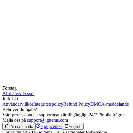
Företag
Affiliate
Alla spel
Juridiskt
Användarvillkor
Integritetspolicy
Refund Policy
DMCA-meddelande
Behöver du hjälp?
Vårt professionella supportteam är tillgängligt 24/7 för alla frågor.
Mejla oss på
support@igitems.com
Hjälpcenter
Låt oss chatta
English
Copyright @ 2026 igitems – Alla rättigheter förbehållna