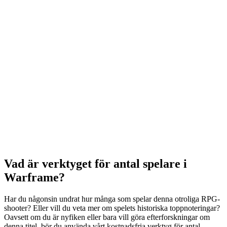
Vad är verktyget för antal spelare i
Warframe?
Har du någonsin undrat hur många som spelar denna otroliga RPG-
shooter? Eller vill du veta mer om spelets historiska toppnoteringar?
Oavsett om du är nyfiken eller bara vill göra efterforskningar om
denna titel, bör du använda vårt kostnadsfria verktyg för antal