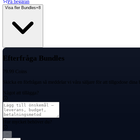
På begäran
Visa fler Bundles
+
8
Efterfråga Bundles
79.99 Coins
Skicka en förfrågan så meddelar vi våra säljare för att tillgodose dina
Något att tillägga?
Hur mycket behöver du?