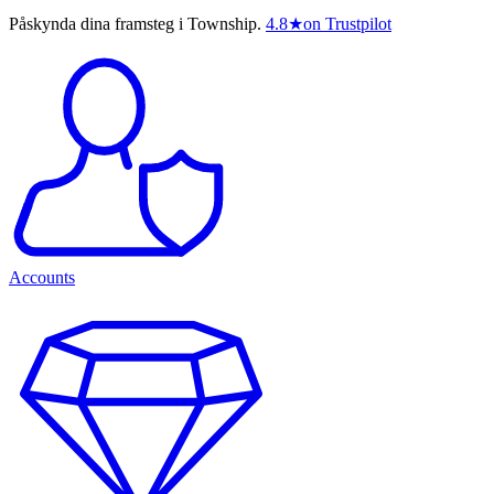
Påskynda dina framsteg i Township.
4.8
★
on Trustpilot
Accounts