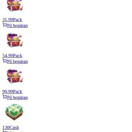
31.99
Pack
På begäran
54.99
Pack
På begäran
99.99
Pack
På begäran
130
Cash