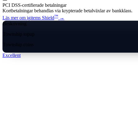
PCI DSS-certifierade betalningar
Kortbetalningar behandlas via krypterade betalväxlar av bankklass.
™
Läs mer om igitems Shield
→
Beskrivning
Township topup
Township coins
Excellent