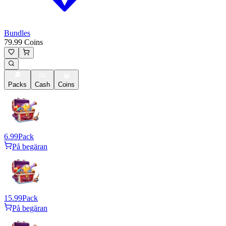
Bundles
79.99 Coins
Packs
Cash
Coins
6.99
Pack
På begäran
15.99
Pack
På begäran