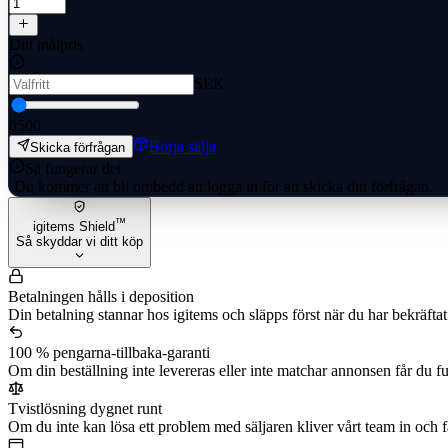
Ditt målpris
SEK
0
500
Börja sälja
Skicka förfrågan
Så fungerar det
·
Du kommer att bli ombedd att logga in för att skicka din förfrågan.
™
igitems Shield
Så skyddar vi ditt köp
Betalningen hålls i deposition
Din betalning stannar hos igitems och släpps först när du har bekräftat
100 % pengarna-tillbaka-garanti
Om din beställning inte levereras eller inte matchar annonsen får du fu
Tvistlösning dygnet runt
Om du inte kan lösa ett problem med säljaren kliver vårt team in och fatt