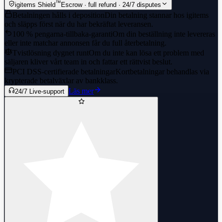
™
igitems Shield
Escrow · full refund · 24/7 disputes
Betalningen hålls i deposition
Din betalning stannar hos igitems
och släpps först när du har bekräftat leveransen.
100 % pengarna-tillbaka-garanti
Om din beställning inte levereras
eller inte matchar annonsen får du full återbetalning.
Tvistlösning dygnet runt
Om du inte kan lösa ett problem med
säljaren kliver vårt team in och fattar ett rättvist beslut.
PCI DSS-certifierade betalningar
Kortbetalningar behandlas via
krypterade betalväxlar av bankklass.
Läs mer
24/7 Live-support