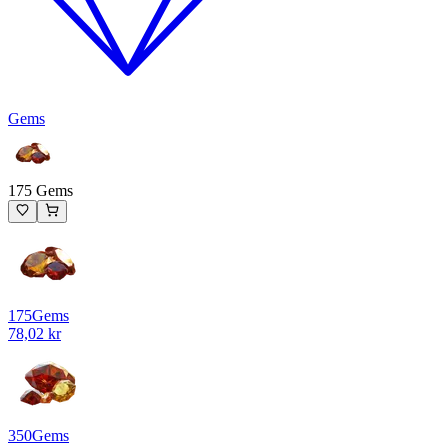
Gems
175 Gems
175
Gems
78,02 kr
350
Gems