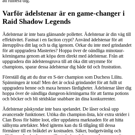
att ruinera dig.
Varför ädelstenar är en game-changer i
Raid Shadow Legends
Ädelstenar är inte bara glänsande polletter. Ädelstenar är din väg till
effektivitet. Fastnat i en faction crypt? Använd ädelstenar för att
återuppliva ditt lag och ta dig igenom. Orkar du inte med grindandet
för att uppgradera Masteries? Hoppa över de oändliga minotaur-
körningarna genom att köpa dem direkt med ädelstenar. Från att
uppgradera din ädelstensgruva till att öka ditt utrymme för
champions, sparar dessa ädelstenar dig både tid och frustration.
Föreställ dig att du drar en S-tier champion som Duchess Lilitu.
Spänningen är total! Men det är också grindandet för att fullt ut
uppgradera henne och maxa hennes färdigheter. Ädelstenar låter dig
hoppa över de oändliga dungeon-körningarna för att farma potions
och böcker och bli stridsklar snabbare än dina konkurrenter.
Ädelstenar påskyndar inte bara spelandet. De låser också upp
avancerade funktioner. Utöka din champion-lista, kör extra strider i
Clan Boss för bättre loot, eller uppdatera marknaden för att hitta
sällsynta artefakter. Med igitems kan du få tillgång till dessa
förmåner till en bråkdel av kostnaden. Säker, budgetvänlig och