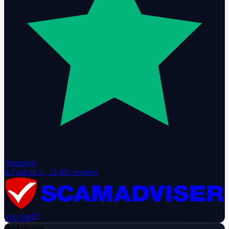
Trustpilot
4.7
out of 5 ·
12,431
reviews
100
/100
Beskrivning