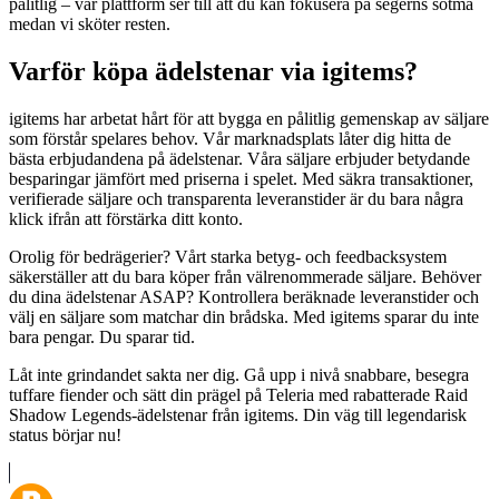
pålitlig – vår plattform ser till att du kan fokusera på segerns sötma
medan vi sköter resten.
Varför köpa ädelstenar via igitems?
igitems har arbetat hårt för att bygga en pålitlig gemenskap av säljare
som förstår spelares behov. Vår marknadsplats låter dig hitta de
bästa erbjudandena på ädelstenar. Våra säljare erbjuder betydande
besparingar jämfört med priserna i spelet. Med säkra transaktioner,
verifierade säljare och transparenta leveranstider är du bara några
klick ifrån att förstärka ditt konto.
Orolig för bedrägerier? Vårt starka betyg- och feedbacksystem
säkerställer att du bara köper från välrenommerade säljare. Behöver
du dina ädelstenar ASAP? Kontrollera beräknade leveranstider och
välj en säljare som matchar din brådska. Med igitems sparar du inte
bara pengar. Du sparar tid.
Låt inte grindandet sakta ner dig. Gå upp i nivå snabbare, besegra
tuffare fiender och sätt din prägel på Teleria med rabatterade Raid
Shadow Legends-ädelstenar från igitems. Din väg till legendarisk
status börjar nu!