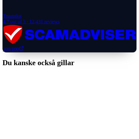
Trustpilot
4.7
out of 5 ·
12,431
reviews
100
/100
Du kanske också gillar