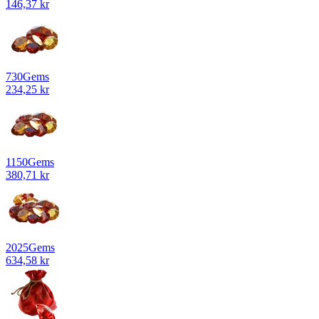
146,37 kr
730
Gems
234,25 kr
1150
Gems
380,71 kr
2025
Gems
634,58 kr