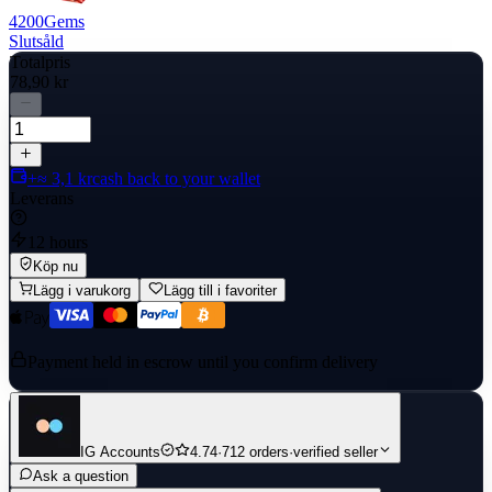
4200
Gems
Slutsåld
Totalpris
78,90 kr
+≈ 3,1 kr
cash back to your wallet
Leverans
12 hours
Köp nu
Lägg i varukorg
Lägg till i favoriter
Payment held in escrow until you confirm delivery
IG Accounts
4.74
·
712 orders
·
verified seller
Ask a question