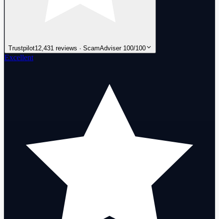
Trustpilot
12,431 reviews · ScamAdviser 100/100
Excellent