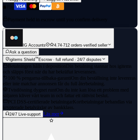
Payment held in escrow until you confirm delivery
IG Accounts
4.74
·
712 orders
·
verified seller
Ask a question
™
igitems Shield
Escrow · full refund · 24/7 disputes
Betalningen hålls i deposition
Din betalning stannar hos igitems
och släpps först när du har bekräftat leveransen.
100 % pengarna-tillbaka-garanti
Om din beställning inte levereras
eller inte matchar annonsen får du full återbetalning.
Tvistlösning dygnet runt
Om du inte kan lösa ett problem med
säljaren kliver vårt team in och fattar ett rättvist beslut.
PCI DSS-certifierade betalningar
Kortbetalningar behandlas via
krypterade betalväxlar av bankklass.
Läs mer
24/7 Live-support