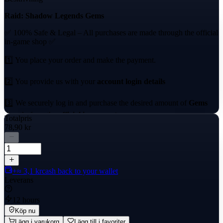
Raid: Shadow Legends Gems
✅ 100% Safe & Legal – All purchases are made through the official
in-game shop ✅
1️⃣ You place your order and make the payment.
2️⃣ You provide us with your
account login details
3️⃣ We securely log in and purchase the desired amount of
Gems
directly from the
official in-game store
.
Totalpris
78,90 kr
4️⃣ Once completed, we immediately log out of your account.
5️⃣ You can log back in,
verify your Gems
, and confirm the order.
+≈ 3,1 kr
cash back to your wallet
🔒
Your account safety is our top priority.
We never touch
Leverans
anything else in your account besides the gem purchase.
12 hours
Köp nu
Lägg i varukorg
Lägg till i favoriter