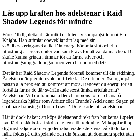
Lås upp kraften hos ädelstenar i Raid
Shadow Legends för mindre
Föreställ dig detta: du är mitt i en intensiv kampanjstrid mot Fire
Knight. Han strimlar obevekligt ditt lag med sin
sköldblockeringsmekanik. Din energi börjar ta slut och din
utrustning är precis under vad som krävs för att vända matchen. Du
skulle kunna grinda i timmar för att farma silver och
utrustningsuppgraderingar, men vem har tid med det?
Det är här Raid Shadow Legends-föremål kommer till din räddning.
Ädelstenar är premiumvalutan i Teleria. De erbjuder lösningar på
nästan alla problem du kommer att möta. Behöver du energi för att
fortsätta farma de där svårfångade sexstjärniga artefakterna?
Ädelstenar. Vill du frammana fler champions för en chans på
legendariska hjältar som Arbiter eller Trunda? Ädelstenar. Sugen på
snabbare framsteg i Doom Tower? Du gissade rätt, ädelstenar.
Här är dock haken: att köpa ädelstenar direkt från butikerna i spelet
kan få din plånbok att skrika. igitems till räddning. Vi kopplar ihop
dig med säljare som erbjuder rabatterade ädelstenar så att du kan
hålla fokus på ditt spelande och din önskan att dominera spelet utan