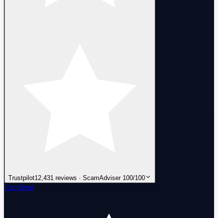
Trustpilot
12,431 reviews · ScamAdviser 100/100
Excellent