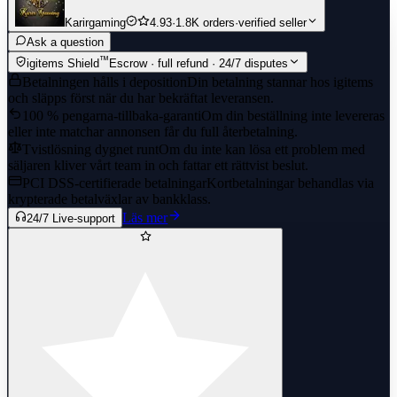
Karirgaming
4.93
·
1.8K orders
·
verified seller
Ask a question
™
igitems Shield
Escrow · full refund · 24/7 disputes
Betalningen hålls i deposition
Din betalning stannar hos igitems
och släpps först när du har bekräftat leveransen.
100 % pengarna-tillbaka-garanti
Om din beställning inte levereras
eller inte matchar annonsen får du full återbetalning.
Tvistlösning dygnet runt
Om du inte kan lösa ett problem med
säljaren kliver vårt team in och fattar ett rättvist beslut.
PCI DSS-certifierade betalningar
Kortbetalningar behandlas via
krypterade betalväxlar av bankklass.
Läs mer
24/7 Live-support