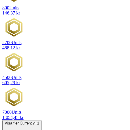
800
Units
146,37 kr
2700
Units
488,12 kr
4500
Units
605,29 kr
7000
Units
1 054,45 kr
Visa fler Currency
+
1