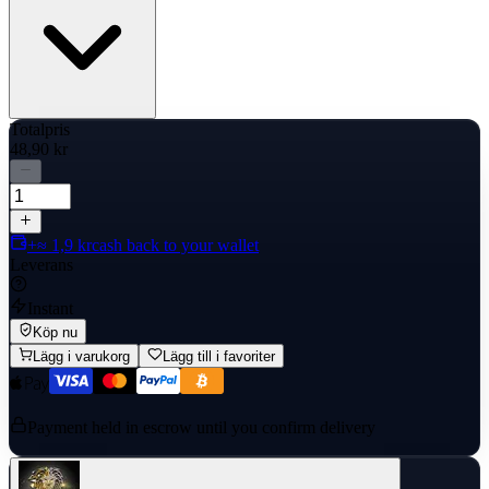
Totalpris
48,90 kr
+≈ 1,9 kr
cash back to your wallet
Leverans
Instant
Köp nu
Lägg i varukorg
Lägg till i favoriter
Payment held in escrow until you confirm delivery