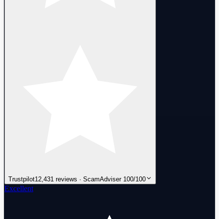
Trustpilot
12,431 reviews · ScamAdviser 100/100
Excellent