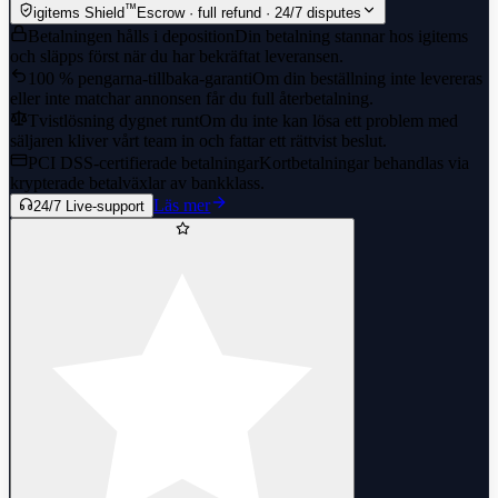
™
igitems Shield
Escrow · full refund · 24/7 disputes
Betalningen hålls i deposition
Din betalning stannar hos igitems
och släpps först när du har bekräftat leveransen.
100 % pengarna-tillbaka-garanti
Om din beställning inte levereras
eller inte matchar annonsen får du full återbetalning.
Tvistlösning dygnet runt
Om du inte kan lösa ett problem med
säljaren kliver vårt team in och fattar ett rättvist beslut.
PCI DSS-certifierade betalningar
Kortbetalningar behandlas via
krypterade betalväxlar av bankklass.
Läs mer
24/7 Live-support