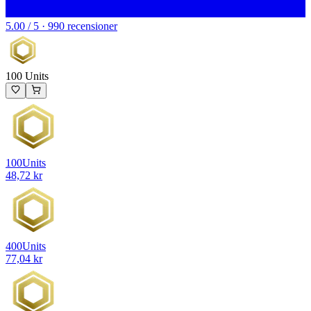
5.00 / 5 · 990 recensioner
100 Units
100
Units
48,72 kr
400
Units
77,04 kr