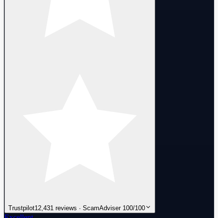
Trustpilot
12,431 reviews · ScamAdviser 100/100
Excellent