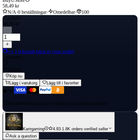
BuyUStore
58,49 kr
N/A
·
0 beställningar
·
Omedelbar
·
100
Totalpris
48,90 kr
+≈ 1,9 kr
cash back to your wallet
Leverans
Instant
Köp nu
Lägg i varukorg
Lägg till i favoriter
Payment held in escrow until you confirm delivery
Karirgaming
4.93
·
1.8K orders
·
verified seller
Ask a question