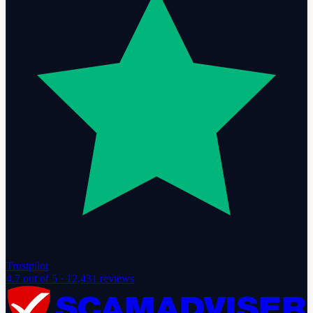
Trustpilot
4.7
out of 5 ·
12,431
reviews