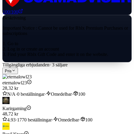
100
/100
Beskrivning
Important Notice : Cannot be used for Rblx Premium Purchases or
subscriptions
1. Go to
2. Log in or create an account
3. Find your Rblx Gift Code and enter it on the website.
Tillgängliga erbjudanden
·
3
säljare
Pris
eternalowl23
28,32 kr
N/A
·
0 beställningar
·
Omedelbar
·
100
Karirgaming
48,72 kr
4.93
·
1770 beställningar
·
Omedelbar
·
100