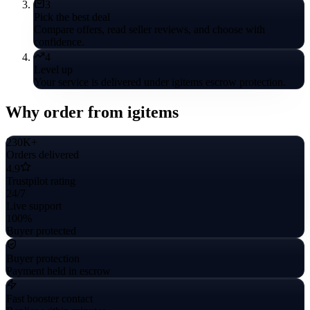
3
Pick the best deal
Compare offers, read seller reviews, and choose with
confidence.
4
Level up
Your service is delivered under igitems escrow protection.
Why order from igitems
230K+
Orders delivered
4.9
Trustpilot rating
24/7
Live support
100%
Buyer protected
Buyer protection
Payment held in escrow
Fast booster contact