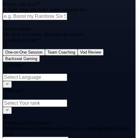
What's your goal?
*
A short, clear title helps sellers respond fast.
Service details
The more you share, the better the quotes.
Coaching Format
*
One-on-One Session
Team Coaching
Vod Review
Backseat Gaming
Language
*
Your rank
*
Anything else?
(optional)
Deadlines, special requests, restrictions — anything sellers should
know.