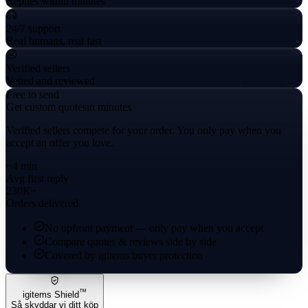
Replies within minutes
24/7 support
Real humans, real fast
Verified sellers
Vetted and reviewed
Free to send
Get custom quotes
in minutes
Verified sellers compete for your order. You only pay when you
accept an offer you love.
~4 min
Avg first reply
230K+
Orders delivered
No upfront payment — only pay when you accept
Compare quotes & reviews side by side
Covered by igitems buyer protection
™
igitems Shield
Så skyddar vi ditt köp