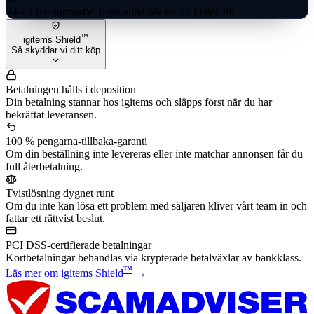
24/7 Live-support
Vi finns alltid här för att hjälpa till
™
igitems Shield
Så skyddar vi ditt köp
Betalningen hålls i deposition
Din betalning stannar hos igitems och släpps först när du har
bekräftat leveransen.
100 % pengarna-tillbaka-garanti
Om din beställning inte levereras eller inte matchar annonsen får du
full återbetalning.
Tvistlösning dygnet runt
Om du inte kan lösa ett problem med säljaren kliver vårt team in och
fattar ett rättvist beslut.
PCI DSS-certifierade betalningar
Kortbetalningar behandlas via krypterade betalväxlar av bankklass.
™
Läs mer om igitems Shield
→