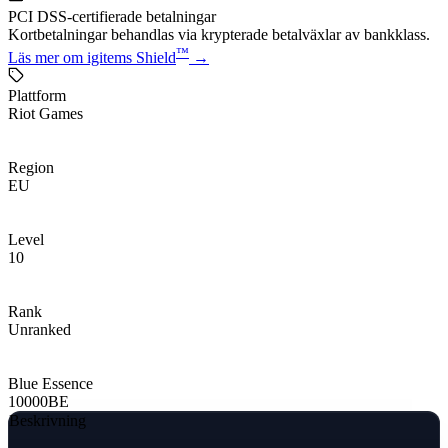
PCI DSS-certifierade betalningar
Kortbetalningar behandlas via krypterade betalväxlar av bankklass.
™
Läs mer om igitems Shield
→
Plattform
Riot Games
Region
EU
Level
10
Rank
Unranked
Blue Essence
10000
BE
Beskrivning