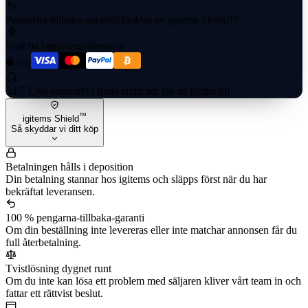
Pengarna-tillbaka-garanti
Skyddas av igitems Shield™
Snabba betalningsalternativ
24/7 Live-support
Vi finns alltid här för att hjälpa till
™
igitems Shield
Så skyddar vi ditt köp
Betalningen hålls i deposition
Din betalning stannar hos igitems och släpps först när du har
bekräftat leveransen.
100 % pengarna-tillbaka-garanti
Om din beställning inte levereras eller inte matchar annonsen får du
full återbetalning.
Tvistlösning dygnet runt
Om du inte kan lösa ett problem med säljaren kliver vårt team in och
fattar ett rättvist beslut.