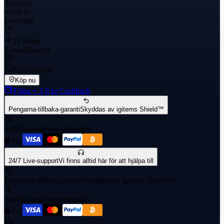
Totalpris
96,90 kr
Leverans
12 hours
E-poståtkomst
Full kontroll
Köp nu
Tjäna
≈ 3,9 kr
Cashback
Pengarna-tillbaka-garanti
Skyddas av igitems Shield™
Snabba betalningsalternativ
24/7 Live-support
Vi finns alltid här för att hjälpa till
Pengarna-tillbaka-garanti
Skyddas av igitems Shield™
Snabba betalningsalternativ