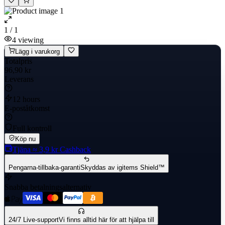
1 / 1
4
viewing
Lägg i varukorg
Totalpris
96,90 kr
Leverans
12 hours
E-poståtkomst
Full kontroll
Köp nu
Tjäna
≈ 3,9 kr
Cashback
Pengarna-tillbaka-garanti
Skyddas av igitems Shield™
Snabba betalningsalternativ
24/7 Live-support
Vi finns alltid här för att hjälpa till